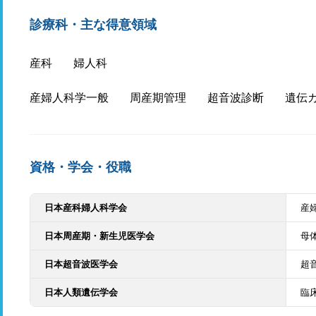
診療科・主な得意領域
産科
婦人科
産婦人科学一般
周産期管理
超音波診断
遺伝
資格・学会・役職
日本産科婦人科学会
産
日本周産期・新生児医学会
母
日本超音波医学会
超
日本人類遺伝学会
臨