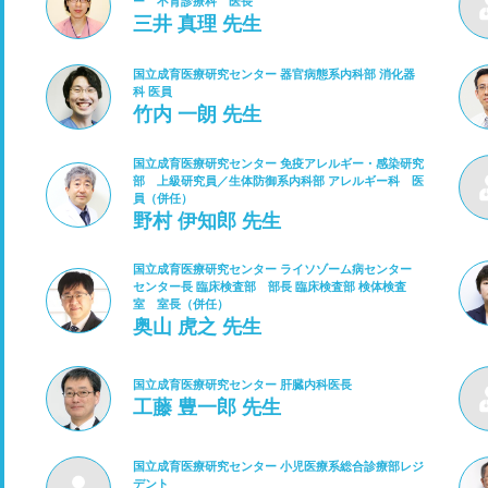
ー 不育診療科 医長
三井 真理 先生
国立成育医療研究センター 器官病態系内科部 消化器
科 医員
竹内 一朗 先生
国立成育医療研究センター 免疫アレルギー・感染研究
部 上級研究員／生体防御系内科部 アレルギー科 医
員（併任）
野村 伊知郎 先生
国立成育医療研究センター ライソゾーム病センター
センター長 臨床検査部 部長 臨床検査部 検体検査
室 室長（併任）
奥山 虎之 先生
国立成育医療研究センター 肝臓内科医長
工藤 豊一郎 先生
国立成育医療研究センター 小児医療系総合診療部レジ
デント