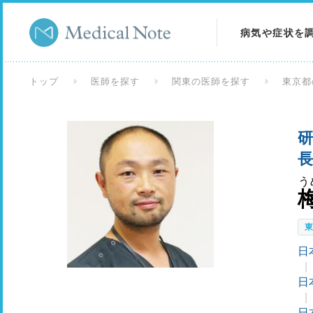
病気や症状を
病気を調べる
トップ
医師を探す
関東の医師を探す
東京都
症状を調べる
研
検査を調べる
長
う
日
日
日