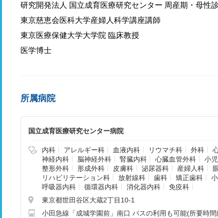
研究開発法人 国立成育医療研究センター 周産期・母性
東京慈恵会医科大学産婦人科学講座講師
東京医療保健大学大学院 臨床教授
医学博士
所属病院
国立成育医療研究センター病院
内科
アレルギー科
血液内科
リウマチ科
外科
神経内科
脳神経外科
腎臓内科
心臓血管外科
小児
整形外科
形成外科
皮膚科
泌尿器科
産婦人科
リハビリテーション科
放射線科
歯科
矯正歯科
小
呼吸器内科
循環器内科
消化器内科
免疫科
東京都世田谷区大蔵2丁目10-1
小田急線「成城学園前」南口 バスの利用も可能(所要時間約