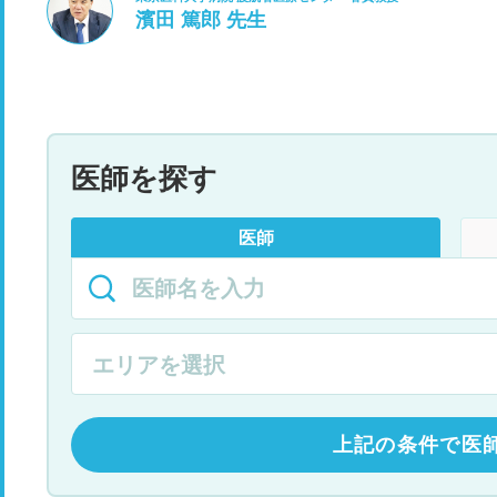
濱田 篤郎 先生
医師を探す
医師
上記の条件で医