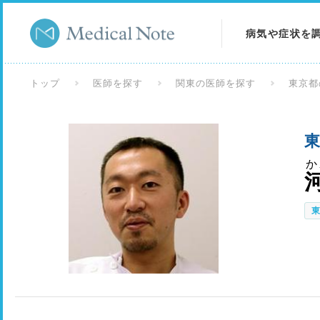
病気や症状を
病気を調べる
トップ
医師を探す
関東の医師を探す
東京都
症状を調べる
東
検査を調べる
か