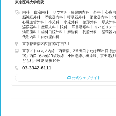
東京医科大学病院
内科
血液内科
リウマチ・膠原病内科
外科
心療内
脳神経外科
呼吸器内科
呼吸器外科
消化器内科
消
心臓血管外科
小児科
小児外科
整形外科
形成外科
泌尿器科
産婦人科
眼科
耳鼻咽喉科
リハビリテー
矯正歯科
歯科口腔外科
麻酔科
乳腺外科
循環器内
代謝内科
内分泌内科
東京都新宿区西新宿6丁目7-1
東京メトロ丸ノ内線「西新宿」2番出口またはE5出口 徒歩
宿」西口 その他JR複数線、小田急線小田原線、京王電
ども利用可能 徒歩10分
03-3342-6111
公式ウェブサイト