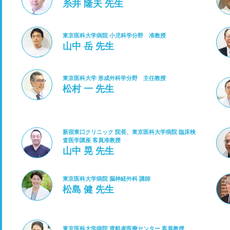
糸井 隆夫 先生
東京医科大学病院 小児科学分野 准教授
山中 岳 先生
東京医科大学 形成外科学分野 主任教授
松村 一 先生
新宿東口クリニック 院長、東京医科大学病院 臨床検
査医学講座 客員准教授
山中 晃 先生
東京医科大学病院 脳神経外科 講師
松島 健 先生
東京医科大学病院 渡航者医療センター 客員教授