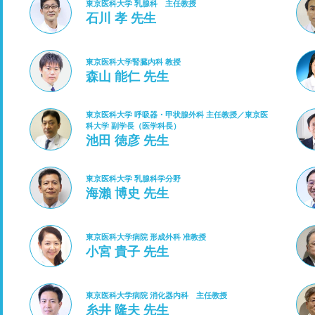
東京医科大学 乳腺科 主任教授
石川 孝 先生
東京医科大学腎臓内科 教授
森山 能仁 先生
東京医科大学 呼吸器・甲状腺外科 主任教授／東京医
科大学 副学長（医学科長）
池田 徳彦 先生
東京医科大学 乳腺科学分野
海瀨 博史 先生
東京医科大学病院 形成外科 准教授
小宮 貴子 先生
東京医科大学病院 消化器内科 主任教授
糸井 隆夫 先生