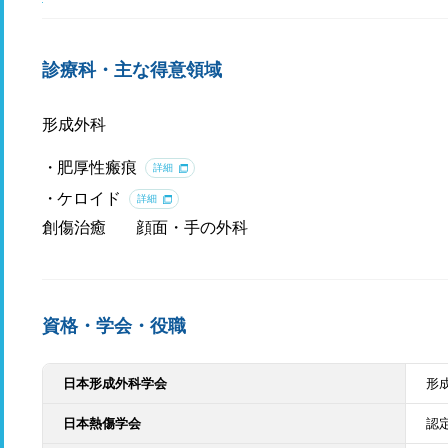
診療科・主な得意領域
形成外科
肥厚性瘢痕
詳細
ケロイド
詳細
創傷治癒
顔面・手の外科
資格・学会・役職
日本形成外科学会
形
日本熱傷学会
認