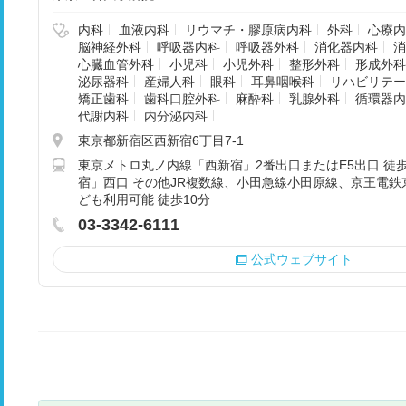
内科
血液内科
リウマチ・膠原病内科
外科
心療内
脳神経外科
呼吸器内科
呼吸器外科
消化器内科
消
心臓血管外科
小児科
小児外科
整形外科
形成外科
泌尿器科
産婦人科
眼科
耳鼻咽喉科
リハビリテー
矯正歯科
歯科口腔外科
麻酔科
乳腺外科
循環器内
代謝内科
内分泌内科
東京都新宿区西新宿6丁目7-1
東京メトロ丸ノ内線「西新宿」2番出口またはE5出口 徒歩
宿」西口 その他JR複数線、小田急線小田原線、京王電
ども利用可能 徒歩10分
03-3342-6111
公式ウェブサイト