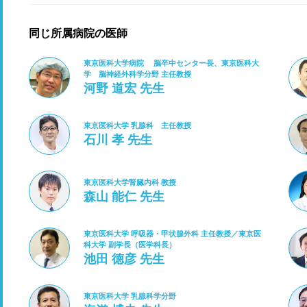
同じ所属病院の医師
東京医科大学病院 脳卒中センター長、東京医科大
学 脳神経外科学分野 主任教授
河野 道宏 先生
東京医科大学 乳腺科 主任教授
石川 孝 先生
東京医科大学腎臓内科 教授
森山 能仁 先生
東京医科大学 呼吸器・甲状腺外科 主任教授／東京医
科大学 副学長（医学科長）
池田 徳彦 先生
東京医科大学 乳腺科学分野