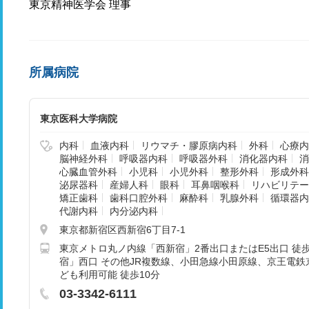
東京精神医学会 理事
所属病院
東京医科大学病院
内科
血液内科
リウマチ・膠原病内科
外科
心療内
脳神経外科
呼吸器内科
呼吸器外科
消化器内科
消
心臓血管外科
小児科
小児外科
整形外科
形成外科
泌尿器科
産婦人科
眼科
耳鼻咽喉科
リハビリテー
矯正歯科
歯科口腔外科
麻酔科
乳腺外科
循環器内
代謝内科
内分泌内科
東京都新宿区西新宿6丁目7-1
東京メトロ丸ノ内線「西新宿」2番出口またはE5出口 徒歩
宿」西口 その他JR複数線、小田急線小田原線、京王電
ども利用可能 徒歩10分
03-3342-6111