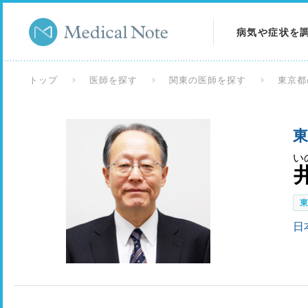
病気や症状を
病気を調べる
トップ
医師を探す
関東の医師を探す
東京都
症状を調べる
東
検査を調べる
い
日