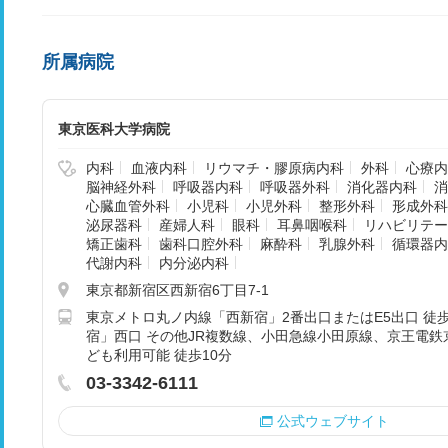
所属病院
東京医科大学病院
内科
血液内科
リウマチ・膠原病内科
外科
心療内
脳神経外科
呼吸器内科
呼吸器外科
消化器内科
消
心臓血管外科
小児科
小児外科
整形外科
形成外科
泌尿器科
産婦人科
眼科
耳鼻咽喉科
リハビリテー
矯正歯科
歯科口腔外科
麻酔科
乳腺外科
循環器内
代謝内科
内分泌内科
東京都新宿区西新宿6丁目7-1
東京メトロ丸ノ内線「西新宿」2番出口またはE5出口 徒歩
宿」西口 その他JR複数線、小田急線小田原線、京王電
ども利用可能 徒歩10分
03-3342-6111
公式ウェブサイト