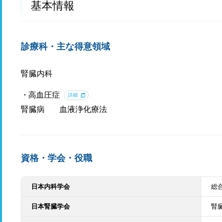
基本情報
診療科・主な得意領域
腎臓内科
高血圧症
詳細
腎臓病
血液浄化療法
資格・学会・役職
日本内科学会
総
日本腎臓学会
腎