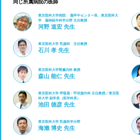
同じ所属病院の医師
東京医科大学病院 脳卒中センター長、東京医科大
学 脳神経外科学分野 主任教授
河野 道宏 先生
東京医科大学 乳腺科 主任教授
石川 孝 先生
東京医科大学腎臓内科 教授
森山 能仁 先生
東京医科大学 呼吸器・甲状腺外科 主任教授／東京医
科大学 副学長（医学科長）
池田 徳彦 先生
東京医科大学 乳腺科学分野
海瀨 博史 先生