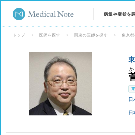
病気や症状を
病気を調べる
トップ
医師を探す
関東の医師を探す
東京都
症状を調べる
東
検査を調べる
か
日
日