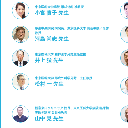
東京医科大学病院 形成外科 准教授
小宮 貴子 先生
厚生中央病院 病院長、東京医科大学 兼任教授／名誉
教授
河島 尚志 先生
東京医科大学 精神医学分野主任教授
井上 猛 先生
東京医科大学 形成外科学分野 主任教授
松村 一 先生
新宿東口クリニック 院長、東京医科大学病院 臨床検
査医学講座 客員准教授
山中 晃 先生