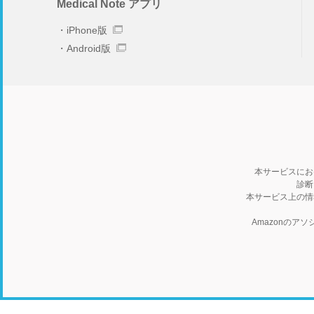
Medical Note アプリ
iPhone版
Android版
本サービスにお
診断
本サービス上の情
Amazonの