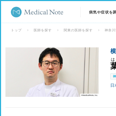
病気や症状を
病気を調べる
トップ
医師を探す
関東の医師を探す
神奈川
症状を調べる
横
検査を調べる
は
日