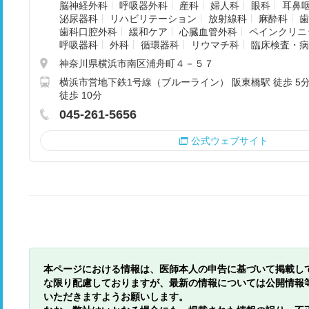
脳神経外科
呼吸器外科
産科
婦人科
眼科
耳鼻
泌尿器科
リハビリテーション
放射線科
麻酔科
歯
歯科口腔外科
緩和ケア
心臓血管外科
ペインクリニ
呼吸器科
外科
循環器科
リウマチ科
臨床検査・病
神奈川県横浜市南区浦舟町４－５７
横浜市営地下鉄1号線（ブルーライン） 阪東橋駅 徒歩 5分
徒歩 10分
045-261-5656
公式ウェブサイト
本ページにおける情報は、医師本人の申告に基づいて掲載し
な限り配慮しておりますが、最新の情報については公開情報
いただきますようお願いします。