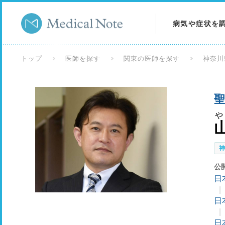
病気や症状を
病気を調べる
トップ
医師を探す
関東の医師を探す
神奈川
症状を調べる
聖
検査を調べる
や
公
日
日
日