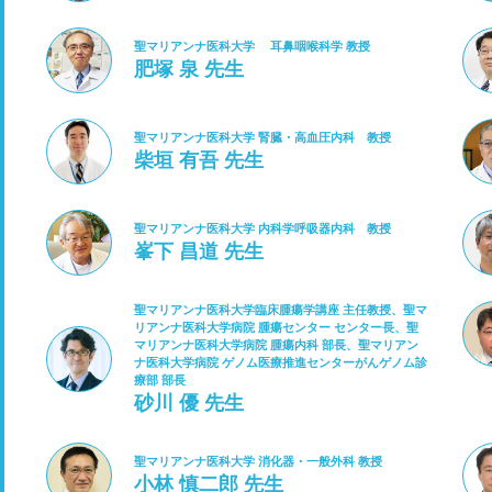
聖マリアンナ医科大学 耳鼻咽喉科学 教授
肥塚 泉 先生
聖マリアンナ医科大学 腎臓・高血圧内科 教授
柴垣 有吾 先生
聖マリアンナ医科大学 内科学呼吸器内科 教授
峯下 昌道 先生
聖マリアンナ医科大学臨床腫瘍学講座 主任教授、聖マ
リアンナ医科大学病院 腫瘍センター センター長、聖
マリアンナ医科大学病院 腫瘍内科 部長、聖マリアン
ナ医科大学病院 ゲノム医療推進センターがんゲノム診
療部 部長
砂川 優 先生
聖マリアンナ医科大学 消化器・一般外科 教授
小林 慎二郎 先生