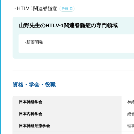
HTLV-1関連脊髄症
詳細
山野先生のHTLV-1関連脊髄症の専門領域
新薬開発
資格・学会・役職
日本神経学会
神
日本内科学会
総
日本神経治療学会
理