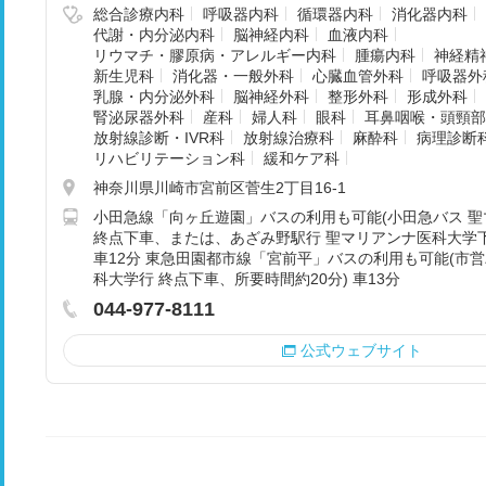
総合診療内科
呼吸器内科
循環器内科
消化器内科
代謝・内分泌内科
脳神経内科
血液内科
リウマチ・膠原病・アレルギー内科
腫瘍内科
神経精
新生児科
消化器・一般外科
心臓血管外科
呼吸器外
乳腺・内分泌外科
脳神経外科
整形外科
形成外科
腎泌尿器外科
産科
婦人科
眼科
耳鼻咽喉・頭頸部
放射線診断・IVR科
放射線治療科
麻酔科
病理診断
リハビリテーション科
緩和ケア科
神奈川県川崎市宮前区菅生2丁目16-1
小田急線「向ヶ丘遊園」バスの利用も可能(小田急バス 
終点下車、または、あざみ野駅行 聖マリアンナ医科大学下
車12分 東急田園都市線「宮前平」バスの利用も可能(市営
科大学行 終点下車、所要時間約20分) 車13分
044-977-8111
公式ウェブサイト