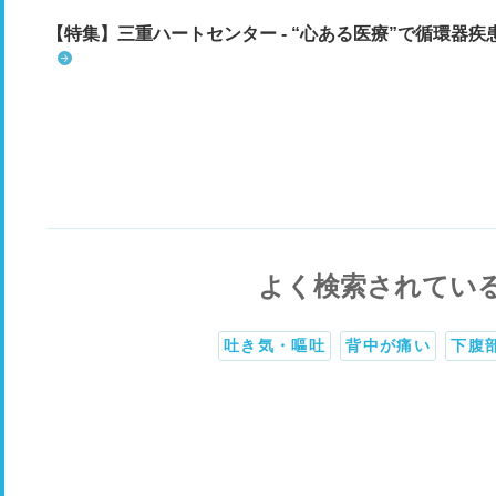
【特集】三重ハートセンター - “心ある医療”で循環器
よく検索されてい
吐き気・嘔吐
背中が痛い
下腹