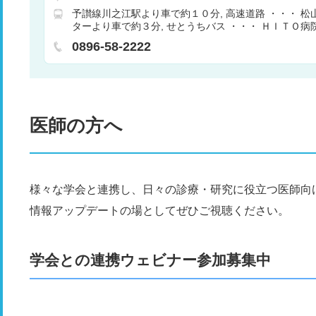
リハビリテーション
放射線科
麻酔科
リウマ
予讃線川之江駅より車で約１０分
高速道路 ・・・ 松
消化器科
循環器科
肛門科
緩和ケア
耳鼻咽
ターより車で約３分
せとうちバス ・・・ ＨＩＴＯ病
吸器内科
救急科
１分
0896-58-2222
医師の方へ
様々な学会と連携し、日々の診療・研究に役立つ医師向
情報アップデートの場としてぜひご視聴ください。
学会との連携ウェビナー参加募集中