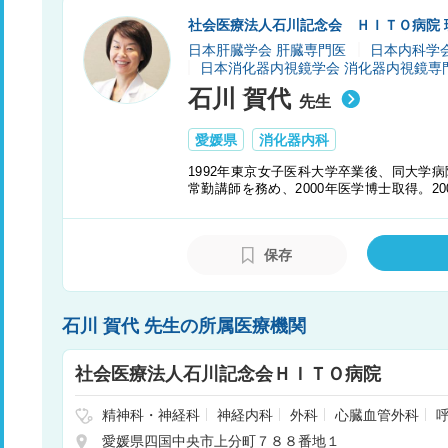
社会医療法人石川記念会 ＨＩＴＯ病院 
日本肝臓学会 肝臓専門医
日本内科学
日本消化器内視鏡学会 消化器内視鏡専
石川 賀代
先生
愛媛県
消化器内科
1992年東京女子医科大学卒業後、同大学病
常勤講師を務め、2000年医学博士取得。2
人石川記念会HITO病院）入職。2005年副院
設。HITO病院の理事長・病院長として、「H
方々のご意見に耳を傾け、患者さんの「い
保存
指している。
石川 賀代 先生の所属医療機関
社会医療法人石川記念会ＨＩＴＯ病院
精神科・神経科
神経内科
外科
心臓血管外科
外科
糖尿病内科
整形外科
形成外科
美容外科
愛媛県四国中央市上分町７８８番地１