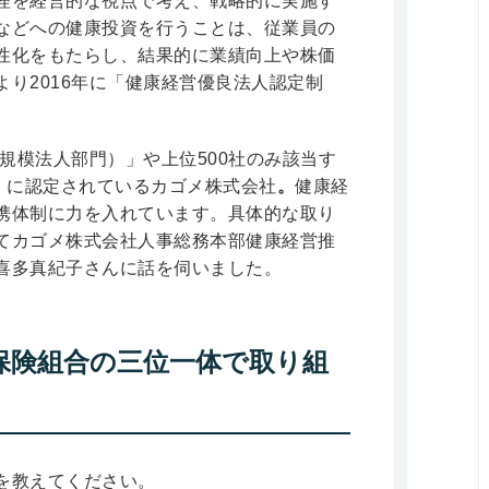
理を経営的な視点で考え、戦略的に実施す
などへの健康投資を行うことは、従業員の
性化をもたらし、結果的に業績向上や株価
り2016年に「健康経営優良法人認定制
大規模法人部門）」や上位500社のみ該当す
」に認定されているカゴメ株式会社
。
健康経
携体制に力を入れています。具体的な取り
てカゴメ株式会社人事総務本部健康経営推
喜多真紀子さんに話を伺いました。
保険組合の三位一体で取り組
を教えてください。