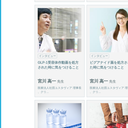
インタビュー
インタビュー
GLP-1受容体作動薬を処方
ビグアナイド薬を処方さ
された時に気をつけること
た時に気をつけること
宮川 高一
宮川 高一
先生
先生
医療法人社団ユスタヴィア 理事長
医療法人社団ユスタヴィア 理
、クリ...
、クリ...