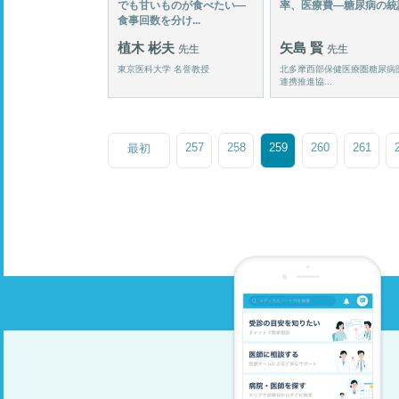
でも甘いものが食べたい―
率、医療費―糖尿病の統
食事回数を分け...
植木 彬夫
矢島 賢
先生
先生
東京医科大学 名誉教授
北多摩西部保健医療圏糖尿病
連携推進協...
257
258
259
260
261
最初