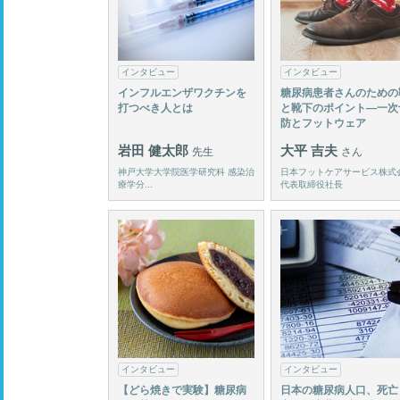
インタビュー
インタビュー
インフルエンザワクチンを
糖尿病患者さんのための
打つべき人とは
と靴下のポイント―一次
防とフットウェア
岩田 健太郎
大平 吉夫
先生
さん
神戸大学大学院医学研究科 感染治
日本フットケアサービス株式
療学分...
代表取締役社長
インタビュー
インタビュー
【どら焼きで実験】糖尿病
日本の糖尿病人口、死亡