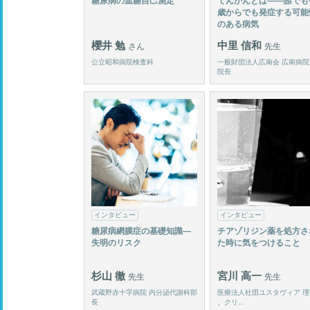
糖尿病の血糖自己測定
てんかんとは――誰でも
歳からでも発症する可能
のある病気
櫻井 勉
中里 信和
さん
先生
公立昭和病院検査科
一般財団法人広南会 広南病院
院長
インタビュー
インタビュー
糖尿病網膜症の基礎知識―
チアゾリジン薬を処方さ
失明のリスク
た時に気をつけること
杉山 徹
宮川 高一
先生
先生
武蔵野赤十字病院 内分泌代謝科部
医療法人社団ユスタヴィア 理
長
、クリ...