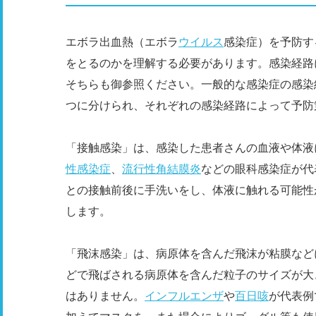
エボラ出血熱（エボラ
ウイルス
感染症）を予防す
をとるのかを理解する必要があります。感染経路
そちらも御参照ください。一般的な感染症の感染
つに分けられ、それぞれの感染経路によって予防
「接触感染」は、感染した患者さんの血液や体液
性感染症
、
流行性角結膜炎
などの眼科感染症が代
との接触前後に手洗いをし、体液に触れる可能性
します。
「飛沫感染」は、病原体を含んだ飛沫が粘膜など
どで飛ばされる病原体を含んだ粒子のサイズが大
はありません。
インフルエンザ
や
百日咳
が代表例