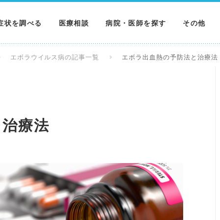
症状を調べる
医療相談
病院・医師を探す
その他
調べる
病院を探す
MNニュー
エボラウイルス病の記事一覧
エボラ出血熱の予防法と治療法
調べる
医師を探す
NEWS & 
調べる
と治療法