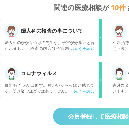
関連の医療相談が
10
件
婦人科の検査の事について
婦人科のかかりつけの先生が、子宮が分厚いと言
不妊治
われました。検査の内容は子宮内膜組織採取、
（下腹）
や、細菌培養(生殖器)、という内容が書いてあり
出ず。 
ました。こういう検査の内容で、もしも、病気が
も出ず、
分かるとすれば、どんな病気がありますか？生理
7時 36.8℃ 17時すぎにようやく便が
は順調です。量も多くはありません。どうぞ宜し
ち着いて
コロナウィルス
くお願い致します。
です。 
た方が良
最近時々咳が出ます。喉がいがらっぽい感じで
先週の金
ます。
す。咳き込むほどではありません。 感染した場合
います。
どのような咳がでますか。 熱や味覚障害はなどは
コロナも不安です。 
ありません。 宜しくお願いします。
りうるの
会員登録して医療相