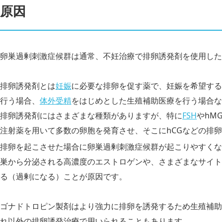
原因
卵巣過剰刺激症候群は通常、不妊治療で排卵誘発剤を使用した
排卵誘発剤とは
妊娠
に必要な排卵を促す薬で、妊娠を希望する
行う場合、
体外受精
をはじめとした生殖補助医療を行う場合な
排卵誘発剤にはさまざまな種類がありますが、特に
FSH
やhM
注射薬を用いて多数の卵胞を発育させ、そこにhCGなどの排
排卵を起こさせた場合に卵巣過剰刺激症候群が起こりやすくな
巣から分泌される高濃度のエストロゲンや、さまざまなサイト
る（過剰になる）ことが原因です。
ゴナドトロピン製剤はより強力に排卵を誘発するため生殖補助
れ以外の排卵誘発治療で用いられることもあります。