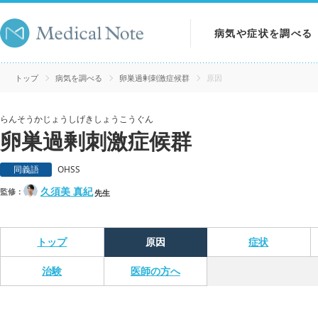
病気や症状を調べる
病気を調べる
トップ
病気を調べる
卵巣過剰刺激症候群
原因
症状を調べる
らんそうかじょうしげきしょうこうぐん
卵巣過剰刺激症候群
検査を調べる
同義語
OHSS
久須美 真紀
監修：
先生
トップ
原因
症状
治験
医師の方へ