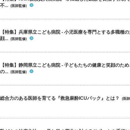
不...
(医師監修)
【特集】兵庫県立こども病院 - 小児医療を専門とする多職種
顔...
(医師監修)
【特集】静岡県立こども病院 - 子どもたちの健康と笑顔のた
の...
(医師監修)
総合力のある医師を育てる『救急麻酔ICUパック』とは？
(医師