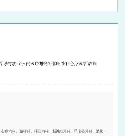
学系専攻 全人的医療開発学講座 歯科心身医学 教授
内科、血液内科、膠原病・リウマチ内科、外科、心療内科、精神科、神経内科、脳神経外科、呼吸器外科、消化器外科、腎臓内科、心臓血管外科、小児科、小児外科、整形外科、形成外科、美容外科、皮膚科、泌尿器科、肛門科、産婦人科、眼科、耳鼻咽喉科、リハビリテーション科、放射線科、麻酔科、乳腺外科、呼吸器内科、循環器内科、消化器内科