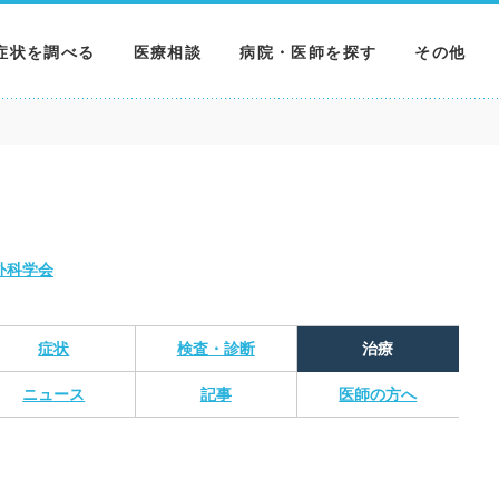
症状を調べる
医療相談
病院・医師を探す
その他
調べる
病院を探す
MNニュー
調べる
医師を探す
NEWS & 
調べる
外科学会
症状
検査・診断
治療
ニュース
記事
医師の方へ