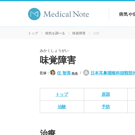
病気や
病気を
トップ
病気を調べる
味覚障害
治療
症状を
みかくしょうがい
味覚障害
検査を
任 智美
日本耳鼻咽喉科頭頸部
監修：
先生
トップ
原因
治験
予防
治療