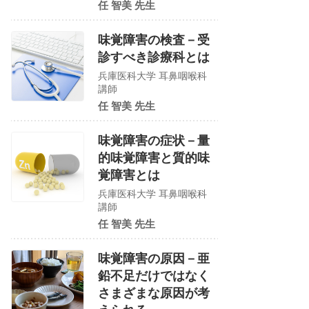
任 智美 先生
味覚障害の検査－受
診すべき診療科とは
兵庫医科大学 耳鼻咽喉科
講師
任 智美 先生
味覚障害の症状－量
的味覚障害と質的味
覚障害とは
兵庫医科大学 耳鼻咽喉科
講師
任 智美 先生
味覚障害の原因－亜
鉛不足だけではなく
さまざまな原因が考