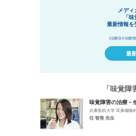
メディ
「味
最新情報を
(治療法や治験
最
「味覚障
味覚障害の治療－
兵庫医科大学 耳鼻咽喉
任 智美 先生