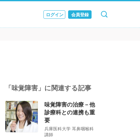
ログイン
会員登録
キャンセル
検索
ス
JOURNAL
「味覚障害」に関連する記事
味覚障害の治療－他
診療科との連携も重
要
兵庫医科大学 耳鼻咽喉科
講師