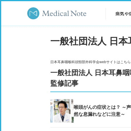
病気や
病気を
一般社団法人 日
症状を
検査を
日本耳鼻咽喉科頭頸部外科学会webサイトはこち
一般社団法人 日本耳鼻
監修記事
喉頭がんの症状とは？ ～
然な息漏れなどに注意～