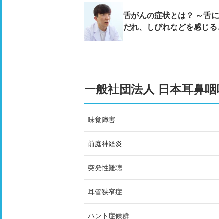
舌がんの症状とは？ ～舌
だれ、しびれなどを感じる
一般社団法人 日本耳鼻
味覚障害
前庭神経炎
突発性難聴
耳管狭窄症
ハント症候群