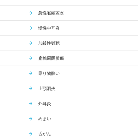
急性喉頭蓋炎
慢性中耳炎
加齢性難聴
扁桃周囲膿瘍
乗り物酔い
上顎洞炎
外耳炎
めまい
舌がん