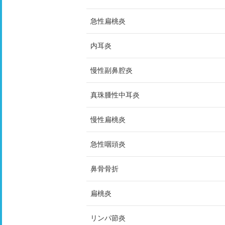
急性扁桃炎
内耳炎
慢性副鼻腔炎
真珠腫性中耳炎
慢性扁桃炎
急性咽頭炎
鼻骨骨折
扁桃炎
リンパ節炎