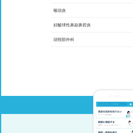
喉頭炎
好酸球性鼻副鼻腔炎
頭頸部外科