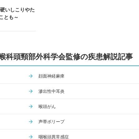
に硬いしこりやた
ことも～
咽喉科頭頸部外科学会監修の疾患解説記事
顔面神経麻痺
滲出性中耳炎
喉頭がん
声帯ポリープ
咽喉頭異常感症