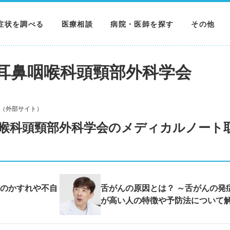
症状を調べる
医療相談
病院・医師を探す
その他
調べる
病院を探す
MNニュー
本耳鼻咽喉科頭頸部外科学会
調べる
医師を探す
NEWS & 
調べる
ら（外部サイト）
咽喉科頭頸部外科学会のメディカルノート
声のかすれや不自
舌がんの原因とは？ ～舌がんの発
が高い人の特徴や予防法について解