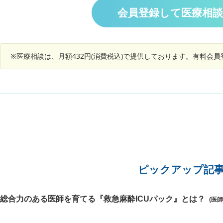
は心配に
は昼食後に睡魔に襲われルことがあり、しばしば
肩の鎖骨
会員登録して医療相
ったそう
昼寝をします。慢性的に体がだるく、困っていま
があるか
す。どのようにしたら良いでしょうか、ご教示く
だと言っ
ださい。
いでしょ
か。 診
※医療相談は、月額432円(消費税込)で提供しております。有料会
うか。
ピックアップ記
総合力のある医師を育てる『救急麻酔ICUパック』とは？
(医師