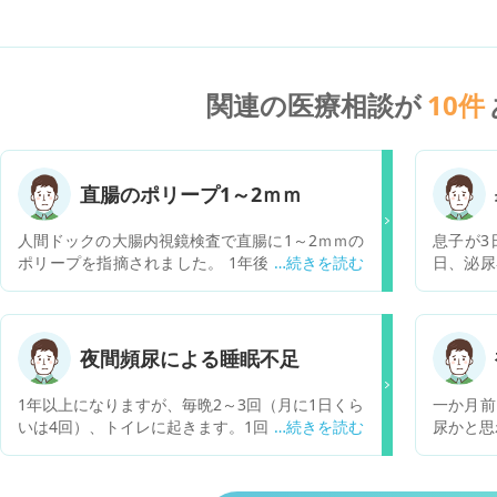
関連の医療相談が
10
件
直腸のポリープ1～2ｍｍ
人間ドックの大腸内視鏡検査で直腸に1～2ｍｍの
息子が3
ポリープを指摘されました。 1年後の再検査で様
日、泌尿
子見との説明でした。 母親を大腸がんで亡くして
はなく尿
います。 大きさに関わらず切除して欲しいのです
ての診察
が、クリニックによっては切除してもらえるので
と書いて
しょうか？ また食生活や生活習慣で気を付けるこ
のが精子
夜間頻尿による睡眠不足
とはありますか？
男性にあ
と言われ
1年以上になりますが、毎晩2～3回（月に1日くら
一か月前
ーがある
いは4回）、トイレに起きます。1回の尿量は約30
尿かと思
ょう。と
0cc（多い時は400cc）です。夜10時半過ぎに就
からは通
に飲むよ
床、朝6時半前に起床、という睡眠スタイルです
配してい
なりやす
が、熟睡できず、寝不足感に悩んでいます。日中
なくなり