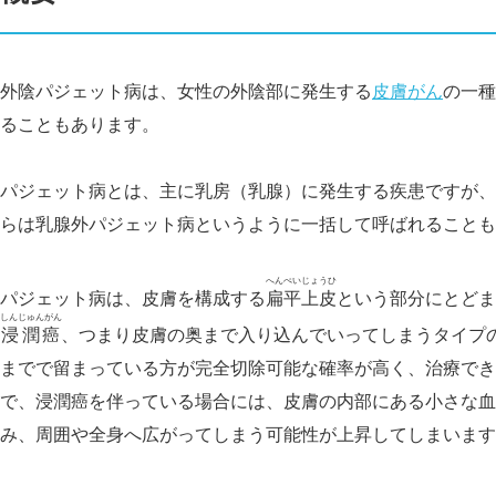
外陰パジェット病は、女性の外陰部に発生する
皮膚がん
の一種
ることもあります。
パジェット病とは、主に乳房（乳腺）に発生する疾患ですが、
らは乳腺外パジェット病というように一括して呼ばれることも
へんぺいじょうひ
パジェット病は、皮膚を構成する
扁平上皮
という部分にとどま
しんじゅんがん
浸潤癌
、つまり皮膚の奥まで入り込んでいってしまうタイプ
までで留まっている方が完全切除可能な確率が高く、治療でき
で、浸潤癌を伴っている場合には、皮膚の内部にある小さな血
み、周囲や全身へ広がってしまう可能性が上昇してしまいます