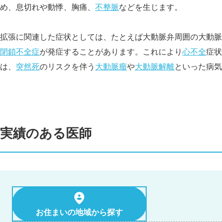
め、息切れや動悸、胸痛、
不整脈
などを生じます。
拡張に関連した症状としては、たとえば大動脈弁周囲の大動脈
閉鎖不全症
が発症することがあります。これにより
心不全
症状
は、
突然死
のリスクを伴う
大動脈瘤
や
大動脈解離
といった病気
実績のある医師
お住まいの地域から探す