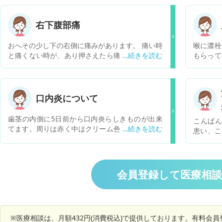
右下腹部痛
おへその少し下の右側に痛みがあります。 痛い時
喉に濃栓
と痛くない時が、あり押さえたら痛いし、抑えな
もらって
くても痛いです。 1分ほど痛くなりその後、何事
まりやす
もなかったかのように過ごし、またふとした時に
した。慢
痛いです。 それ以外にはトイレが近く、検査しま
うですが
したが膀胱炎では、ありませんでした。 一応、採
るくらい
口内炎について
血もしてるので、盲腸なら採血ででますか？ 盲腸
りません
の可能性は、あるのでしょうか？
影響が出
歯茎の内側に5日前から口内炎らしきものが出来
こんばん
うことば
てます。周りは赤く中はクリーム色で黄色味がか
患い、こ
身麻酔の
ってます。直径5ミリ程の大きさで、楕円形に近
夏前後に
ば避けた
い形です。出来た時から痛みがなく、出来てるな
またよく
という違和感ぐらいでしたが、いつも通りビタミ
変がみつ
ンb2を摂取してますが、大きさに変化はなく痛み
かかるそ
会員登録して医療相
がないのが不気味です。なお、触っても痛くもな
一昨年は
くシコリもないです。 口内炎であれば、I〜2週間
性かしら
で治るそうですが、さほど変化なく痛みもない状
なるか気
態が5日続き段々不安になってきました。 因みに
寝不足は続いており出来た前日、当日は胃もたれ
※医療相談は、月額432円(消費税込)で提供しております。有料会