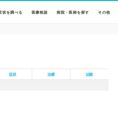
症状を調べる
医療相談
病院・医師を探す
その他
調べる
病院を探す
MNニュー
調べる
医師を探す
NEWS & 
調べる
症状
治療
治験