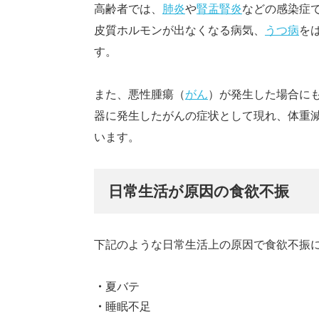
高齢者では、
肺炎
や
腎盂腎炎
などの感染症
皮質ホルモンが出なくなる病気、
うつ病
を
す。
また、悪性腫瘍（
がん
）が発生した場合に
器に発生したがんの症状として現れ、体重
います。
日常生活が原因の食欲不振
下記のような日常生活上の原因で食欲不振
夏バテ
睡眠不足