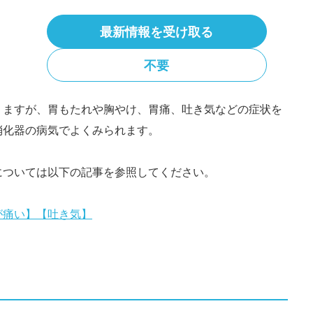
最新情報を受け取る
態が続くと、カロリー摂取量の減少に伴って体重が減って
不要
けば、大幅に体重が減少することもあります。
りますが、胃もたれや胸やけ、胃痛、吐き気などの症状を
消化器の病気でよくみられます。
については以下の記事を参照してください。
が痛い】
【吐き気】