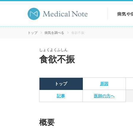
病気や
病気を
トップ
病気を調べる
食欲不振
症状を
しょくよくふしん
食欲不振
検査を
トップ
原因
記事
医師の方へ
概要