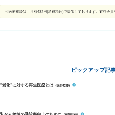
時/射精時共に亀頭先端の正常な位置から出てい
ます。これまで陰茎部に痛みなどの異常を感じた
※医療相談は、月額432円(消費税込)で提供しております。有料会
こともなく、尿検査で異常だったこともほとんど
ありません。 このような状態でも手術はした方が
良いのでしょうか？ ご回答の程、よろしくお願い
します。
ピックアップ記
“老化”に対する再生医療とは
(医師監修)
乳がん検診の受診率向上のために
(医師監修)