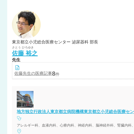
東京都立小児総合医療センター 泌尿器科 部長
さとう
ひろゆき
佐藤
裕之
先生
8
佐藤
先生の医療記事
件
地方独立行政法人東京都立病院機構東京都立小児総合医療セン