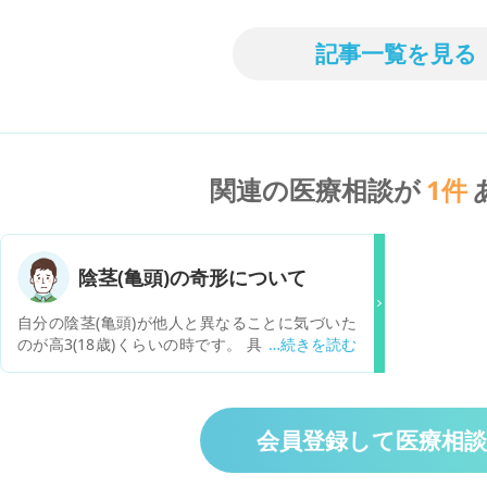
記事一覧を見る
関連の医療相談が
1
件
陰茎(亀頭)の奇形について
自分の陰茎(亀頭)が他人と異なることに気づいた
のが高3(18歳)くらいの時です。 具体的には、亀
頭上面のカリ付近に穴のような窪みのようなもの
があります。 ネットで調べたところ「尿道下裂」
というものを発見しましたが、自分は下側でわな
く上側なので同じものなのかよくわからないで
会員登録して医療相
す。 また、自分はその亀頭上面にある穴みたいな
ところから、尿が漏れたりしたことはなく、排尿