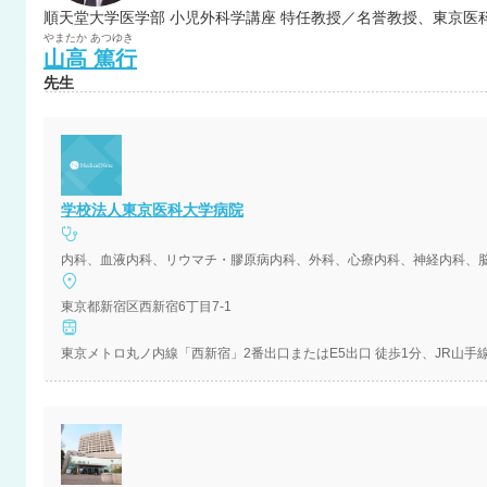
やまたか
あつゆき
山高
篤行
先生
学校法人東京医科大学病院
東京都新宿区西新宿6丁目7-1