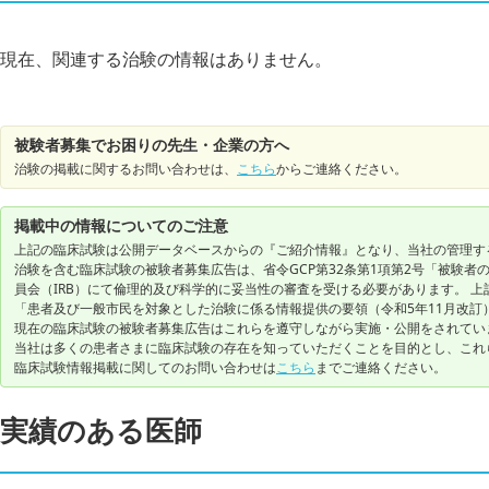
現在、関連する治験の情報はありません。
被験者募集でお困りの先生・企業の方へ
治験の掲載に関するお問い合わせは、
こちら
からご連絡ください。
掲載中の情報についてのご注意
上記の臨床試験は公開データベースからの『ご紹介情報』となり、当社の管理す
治験を含む臨床試験の被験者募集広告は、省令GCP第32条第1項第2号「被験
員会（IRB）にて倫理的及び科学的に妥当性の審査を受ける必要があります。 上
「患者及び一般市民を対象とした治験に係る情報提供の要領（令和5年11月改訂
現在の臨床試験の被験者募集広告はこれらを遵守しながら実施・公開をされてい
当社は多くの患者さまに臨床試験の存在を知っていただくことを目的とし、これ
臨床試験情報掲載に関してのお問い合わせは
こちら
までご連絡ください。
実績のある医師