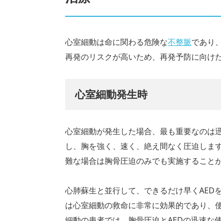
心室細動は命に関わる危険な
不整脈
であり
再発のリスクが高いため、再発予防に向け
心室細動発生時
心室細動が発生した場合、最も重要なのは迅
し、胸を強く、速く、絶え間なく圧迫しま
難な場合は胸骨圧迫のみでも実施すること
心肺蘇生と並行して、できるだけ早くAED
は心室細動の救命に非常に効果的であり、
細動の患者では、胸骨圧迫とAEDの迅速な