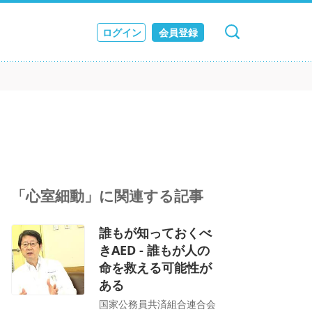
ログイン
会員登録
キャンセル
検索
ス
JOURNAL
「心室細動」に関連する記事
誰もが知っておくべ
きAED - 誰もが人の
命を救える可能性が
ある
国家公務員共済組合連合会