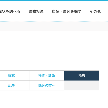
症状を調べる
医療相談
病院・医師を探す
その他
調べる
病院を探す
MNニュー
調べる
医師を探す
NEWS & 
調べる
症状
検査・診断
治療
記事
医師の方へ