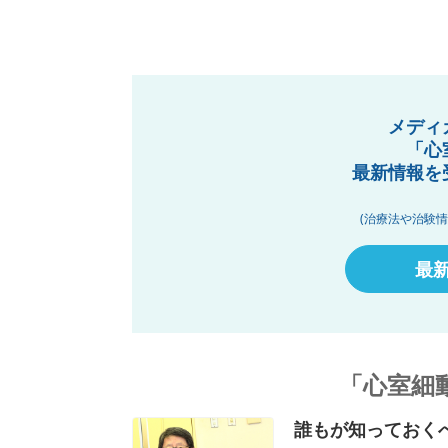
メディ
「心
最新情報を
(治療法や治験
最
「心室細
誰もが知っておくべ