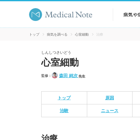
病気や
病気を
トップ
病気を調べる
心室細動
治療
症状を
しんしつさいどう
心室細動
検査を
森田 純次
監修：
先生
トップ
原因
治験
ニュース
治療