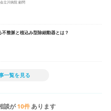
会立川病院 顧問
る不整脈と植込み型除細動器とは？
事一覧を見る
相談が
10
件
あります