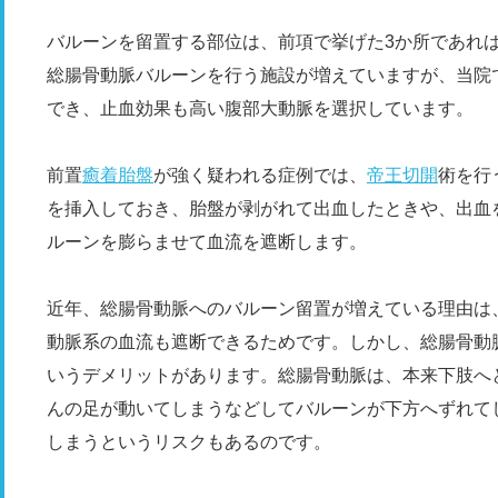
バルーンを留置する部位は、前項で挙げた3か所であれ
総腸骨動脈バルーンを行う施設が増えていますが、当院
でき、止血効果も高い腹部大動脈を選択しています。
前置
癒着胎盤
が強く疑われる症例では、
帝王切開
術を行
を挿入しておき、胎盤が剥がれて出血したときや、出血
ルーンを膨らませて血流を遮断します。
近年、総腸骨動脈へのバルーン留置が増えている理由は
動脈系の血流も遮断できるためです。しかし、総腸骨動
いうデメリットがあります。総腸骨動脈は、本来下肢へ
んの足が動いてしまうなどしてバルーンが下方へずれて
しまうというリスクもあるのです。