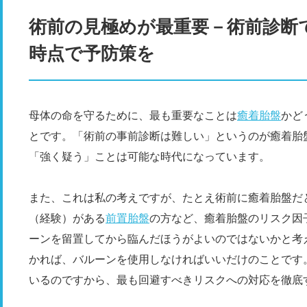
術前の見極めが最重要－術前診断
時点で予防策を
母体の命を守るために、最も重要なことは
癒着胎盤
かど
とです。「術前の事前診断は難しい」というのが癒着胎
「強く疑う」ことは可能な時代になっています。
また、これは私の考えですが、たとえ術前に癒着胎盤だ
（経験）がある
前置胎盤
の方など、癒着胎盤のリスク因
ーンを留置してから臨んだほうがよいのではないかと考
かれば、バルーンを使用しなければいいだけのことです
いるのですから、最も回避すべきリスクへの対応を徹底