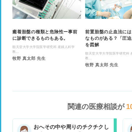
癒着胎盤の種類と危険性ー事前
前置胎盤の止血法には
に診断できるものもある。
なものがある？「圧迫
を図解
順天堂大学大学院医学研究科 産婦人科学
教...
順天堂大学大学院医学研究科 
牧野 真太郎 先生
教...
牧野 真太郎 先生
関連の医療相談が
1
おへその中や周りのチクチクし