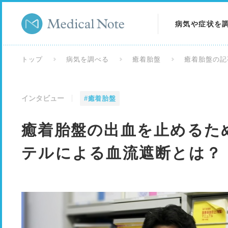
病気や症状を
病気を調べる
トップ
病気を調べる
癒着胎盤
癒着胎盤の記
症状を調べる
インタビュー
#癒着胎盤
検査を調べる
癒着胎盤の出血を止めるた
テルによる血流遮断とは？