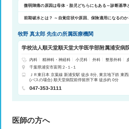
微弱陣痛の原因は母体・胎児どちらにもある～診断基準
前期破水とは？ ～自覚症状や原因、保険適用になるのか
牧野 真太郎 先生の所属医療機関
学校法人順天堂順天堂大学医学部附属浦安病
内科
精神科・神経科
小児科
外科
整形外科
産婦人科
眼科
耳鼻咽喉科
放射線科
麻酔科
千葉県浦安市富岡２‐１‐１
科
形成外科
循環器科
呼吸器外科
心臓血管外
ＪＲ東日本 京葉線 新浦安駅 徒歩 8分
東京地下鉄 東西線
ョン
小児外科
リウマチ科
呼吸器内科
消化器
(バスの場合) 順天堂病院前停留所下車 徒歩約 0分
内科・外科
血液内科
糖尿病内科
救急科
臨床
科
歯科口腔外科
047-353-3111
医師の方へ