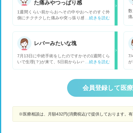
た痛みやつっぱり感
数
1週間くらい前からおへその中やおへそのすぐ外
痛
側にチクチクした痛みや突っ張り感が出るように
場
なりました。 寝返りをした時や朝起きた時に伸び
が
をした時、動き始める時に感じることが多いで
す。 同じ頃から下痢や軟便になり今は便秘３日目
です。おへそのすぐ上あたりに何かが詰まってる
レバーみたいな塊
ような苦しさがあり食後にひどくなります。食後
苦しくて吐きたいという気持ちになります。
7月13日に中絶手術をしたのですかその1週間くら
7
元々、機能性ディスペプシアと過敏性腸症候群が
いで生理(？)が来て、5日前からレバーみたいな塊
が
あるため、胃腸が張ったり苦しくなったり、下痢
がよく出るようになりました。1日で3回くらいで
度
や腹痛はよくあるのでその影響かと思っていたの
す。 大きさもかなりあって血の量も多いです。
多
ですが、いつもは胃のあたり全体、下腹部全体に
そのせいなのか仕事に出勤したくても、だるさ、
小
症状が出ておへそ周りピンポイントでというのは
眠気、嫌悪感、それらがあって仕事が出来なくな
し
会員登録して医
あまりなかったので気になっています。便秘もた
ってます。 立ちくらみも酷くて困ってます、 も
れ
まにはあるけどいつもは快便な方だと思います。
し、病院に行くとしたら、中絶手術を行った場所
で
3ヶ月前に虫垂炎になり腹腔鏡手術を受けていま
が都内のため市内の 産婦人科でも対応してもらえ
の
す。その時退院してから1ヶ月以上、おへそ周り
ると思いますか？
に
だけ筋肉痛のような痛みやつっぱり感があり、今
※医療相談は、月額432円(消費税込)で提供しております。
こ
の症状と似ていて場所も同じです。私の体感は手
胸
術後いつの間にか消えていた症状が、何かのきっ
た
かけでまた出始めたという感覚です。 手術後3ヶ
症