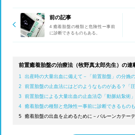
前の記事
4 癒着胎盤の種類と危険性ー事前
に診断できるものもある。
前置癒着胎盤の治療法（牧野真太郎先生）の連
1
出産時の大量出血に備えて－「前置胎盤」の分娩
2
前置胎盤の止血法にはどのようなものがある？「
3
前置胎盤による大量出血の止血法②「動脈結紮術
4
癒着胎盤の種類と危険性ー事前に診断できるもの
5
癒着胎盤の出血を止めるために－バルーンカテー