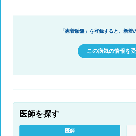
月以上経つので今頃傷がどうこうというのはない
が
かと思うのですが、他の2箇所の傷はしっかり残
態
っているのでたぶんおへその傷も残ってると思い
精
ます。見た感じおへその窪みが深くなって縦に細
る
くなったような気がします。 腹腔鏡手術でも癒着
う
「癒着胎盤」を登録すると、新着
はするし腸閉塞になることもあると聞いているの
し
で、その不安もあります。 虫垂炎発症前2ヶ月く
らい、ひどい便秘が続き手術後に快便に戻ったと
この病気の情報を受
いう経緯もあり、便秘とお腹周りの変化に敏感に
なっています。 おへそ周りのチクチクやつっぱり
感で考えられることって何かあるでしょうか？ 仮
に癒着してたとして何か症状を自覚できるものな
のでしょうか？ 機能性ディスペプシアや過敏性腸
症候群の影響というのもあるでしょうか？ また、
どのくらい症状が続いたりどんな症状が出たら受
診した方がいいとか、受診するなら何科に行けば
いいのかも教えて頂きたいです。
医師を探す
医師