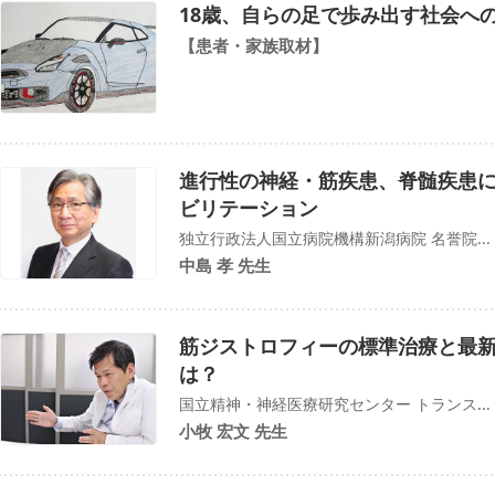
18歳、自らの足で歩み出す社会へ
【患者・家族取材】
進行性の神経・筋疾患、脊髄疾患
ビリテーション
独立行政法人国立病院機構新潟病院 名誉院...
中島 孝 先生
筋ジストロフィーの標準治療と最
は？
国立精神・神経医療研究センター トランス...
小牧 宏文 先生