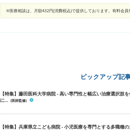
てい骨 
れるよう
※医療相談は、月額432円(消費税込)で提供しております。有料会
くが４～
いう繰り
年前から
っていて
暖かいと
り、手全
さまる。
ばらく放
になった
ピックアップ記
【特集】藤田医科大学病院 - 高い専門性と幅広い治療選択肢
に...
(医師監修)
【特集】兵庫県立こども病院 - 小児医療を専門とする多職種