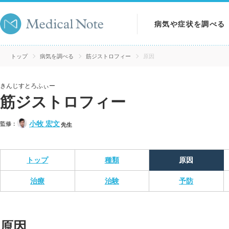
病気や症状を調べる
病気を調べる
トップ
病気を調べる
筋ジストロフィー
原因
症状を調べる
きんじすとろふぃー
筋ジストロフィー
検査を調べる
小牧 宏文
監修：
先生
トップ
種類
原因
治療
治験
予防
原因