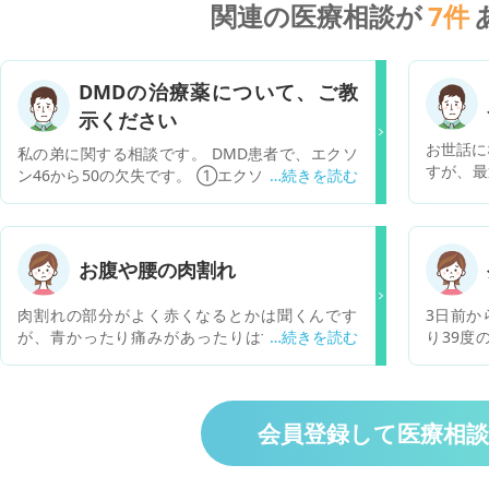
関連の医療相談が
7
件
DMDの治療薬について、ご教
示ください
お世話に
私の弟に関する相談です。 DMD患者で、エクソ
すが、最
ン46から50の欠失です。 ①エクソン51スキップ
るように
に応答する変異ジストロフィン遺伝子を有してい
て、左側
るという理解で宜しいでしょうか。 ②FDAで迅
何らかの
速承認された、核酸医薬品であるExondys51はP
ここのと
OCが取得できていないようです。そのため、PM
お腹や腰の肉割れ
とals
DAは承認しないでしょう。私の弟が使用できる
ではない
可能性があり、最も上市の可能性が高いパイプラ
肉割れの部分がよく赤くなるとかは聞くんです
3日前か
願いいた
インをご教示ください。 何卒、よろしくお願い申
が、青かったり痛みがあったりはするもんです
り39度の
し上げます。
か？ 青くなっていて結構深く切れてる感じがしま
3、本日朝
す 表面の皮膚ってよりはなかの脂肪まで切れてい
ると痒く
る感じです。 それも肉割れなんでしょうか。
2/7に
で同様の
会員登録して医療相
関節と付
左足裏（