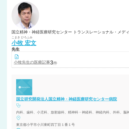
こまき
ひろふみ
小牧
宏文
先生
3
小牧
先生の医療記事
件
国立研究開発法人国立精神・神経医療研究センター病院
東京都小平市小川東町四丁目１番１号