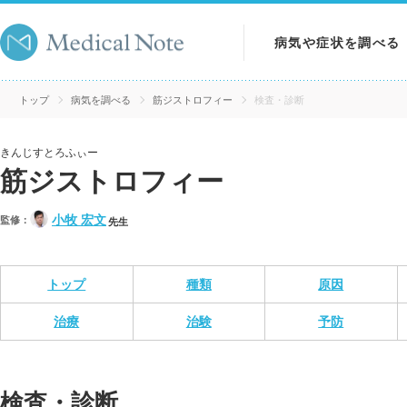
病気や症状を調べる
病気を調べる
トップ
病気を調べる
筋ジストロフィー
検査・診断
症状を調べる
きんじすとろふぃー
筋ジストロフィー
検査を調べる
小牧 宏文
監修：
先生
トップ
種類
原因
治療
治験
予防
検査・診断