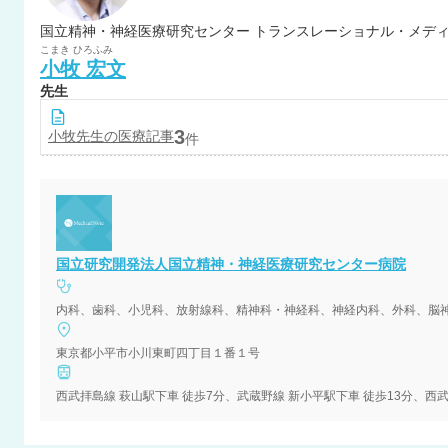
こまき
ひろふみ
小牧
宏文
先生
3
小牧
先生の医療記事
件
国立研究開発法人国立精神・神経医療研究センター病院
東京都小平市小川東町四丁目１番１号
西武拝島線 萩山駅下車 徒歩7分、武蔵野線 新小平駅下車 徒歩13分、西