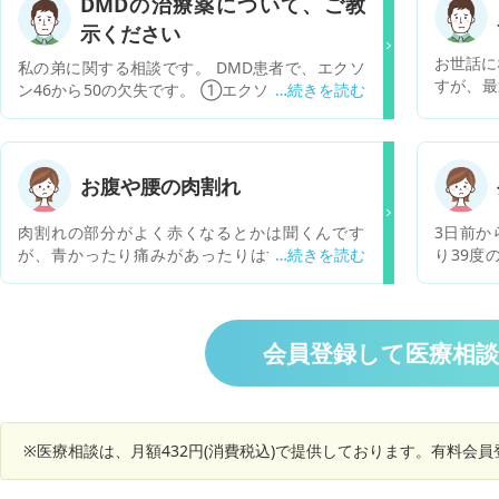
DMDの治療薬について、ご教
示ください
お世話に
私の弟に関する相談です。 DMD患者で、エクソ
すが、最
ン46から50の欠失です。 ①エクソン51スキップ
るように
に応答する変異ジストロフィン遺伝子を有してい
て、左側
るという理解で宜しいでしょうか。 ②FDAで迅
何らかの
速承認された、核酸医薬品であるExondys51はP
ここのと
OCが取得できていないようです。そのため、PM
お腹や腰の肉割れ
とals
DAは承認しないでしょう。私の弟が使用できる
ではない
可能性があり、最も上市の可能性が高いパイプラ
肉割れの部分がよく赤くなるとかは聞くんです
3日前か
願いいた
インをご教示ください。 何卒、よろしくお願い申
が、青かったり痛みがあったりはするもんです
り39度の
し上げます。
か？ 青くなっていて結構深く切れてる感じがしま
3、本日朝
す 表面の皮膚ってよりはなかの脂肪まで切れてい
ると痒く
る感じです。 それも肉割れなんでしょうか。
2/7に
で同様の
会員登録して医療相
関節と付
左足裏（
てい骨 
れるよう
※医療相談は、月額432円(消費税込)で提供しております。有料会
くが４～
いう繰り