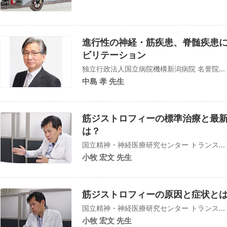
進行性の神経・筋疾患、脊髄疾患
ビリテーション
独立行政法人国立病院機構新潟病院 名誉院...
中島 孝 先生
筋ジストロフィーの標準治療と最
は？
国立精神・神経医療研究センター トランス...
小牧 宏文 先生
筋ジストロフィーの原因と症状と
国立精神・神経医療研究センター トランス...
小牧 宏文 先生