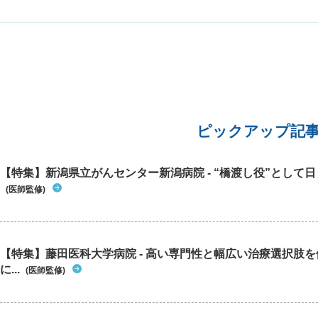
年前から
っていて
暖かいと
り、手全
さまる。
ばらく放
になった
ピックアップ記
【特集】新潟県立がんセンター新潟病院 - “橋渡し役”として日々
(医師監修)
【特集】藤田医科大学病院 - 高い専門性と幅広い治療選択肢
に...
(医師監修)