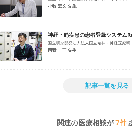
小牧 宏文 先生
神経・筋疾患の患者登録システムRe
国立研究開発法人法人国立精神・神経医療研..
西野 一三 先生
記事一覧を見る
関連の医療相談が
7
件