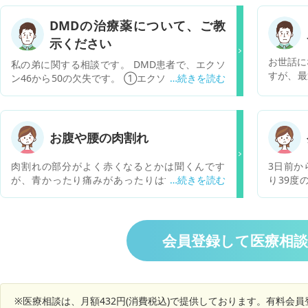
DMDの治療薬について、ご教
示ください
お世話に
私の弟に関する相談です。 DMD患者で、エクソ
すが、最
ン46から50の欠失です。 ①エクソン51スキップ
るように
に応答する変異ジストロフィン遺伝子を有してい
て、左側
るという理解で宜しいでしょうか。 ②FDAで迅
何らかの
速承認された、核酸医薬品であるExondys51はP
ここのと
OCが取得できていないようです。そのため、PM
お腹や腰の肉割れ
とals
DAは承認しないでしょう。私の弟が使用できる
ではない
可能性があり、最も上市の可能性が高いパイプラ
肉割れの部分がよく赤くなるとかは聞くんです
3日前か
願いいた
インをご教示ください。 何卒、よろしくお願い申
が、青かったり痛みがあったりはするもんです
り39度の
し上げます。
か？ 青くなっていて結構深く切れてる感じがしま
3、本日朝
す 表面の皮膚ってよりはなかの脂肪まで切れてい
ると痒く
る感じです。 それも肉割れなんでしょうか。
2/7に
で同様の
会員登録して医療相
関節と付
左足裏（
てい骨 
れるよう
※医療相談は、月額432円(消費税込)で提供しております。有料会
くが４～