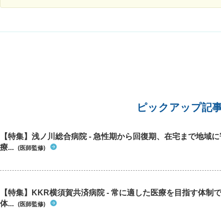
いう繰り
年前から
っていて
暖かいと
り、手全
さまる。
ばらく放
になった
ピックアップ記
【特集】浅ノ川総合病院 - 急性期から回復期、在宅まで地域
療...
(医師監修)
【特集】KKR横須賀共済病院 - 常に適した医療を目指す体制
体...
(医師監修)