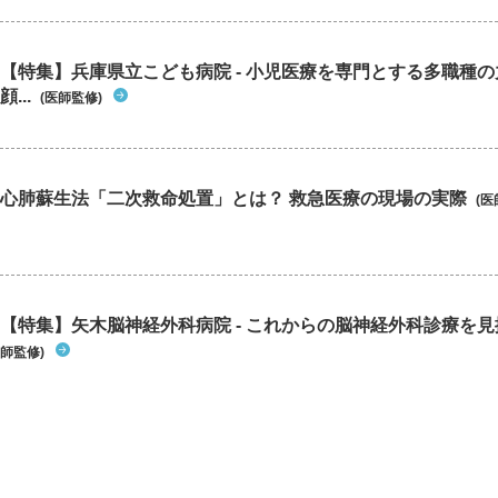
【特集】兵庫県立こども病院 - 小児医療を専門とする多職種
顔...
(医師監修)
心肺蘇生法「二次救命処置」とは？ 救急医療の現場の実際
(医
【特集】矢木脳神経外科病院 - これからの脳神経外科診療を
師監修)