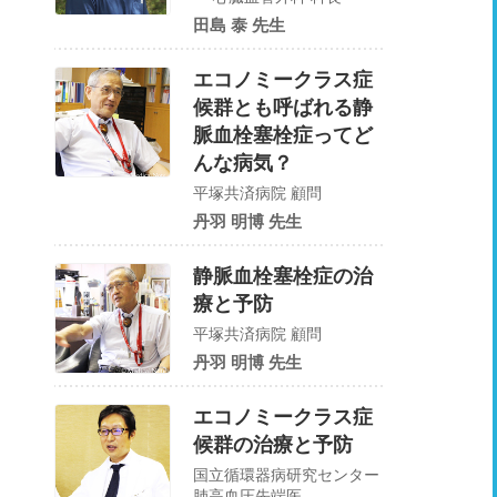
田島 泰 先生
エコノミークラス症
候群とも呼ばれる静
脈血栓塞栓症ってど
んな病気？
平塚共済病院 顧問
丹羽 明博 先生
静脈血栓塞栓症の治
療と予防
平塚共済病院 顧問
丹羽 明博 先生
エコノミークラス症
候群の治療と予防
国立循環器病研究センター
肺高血圧先端医...