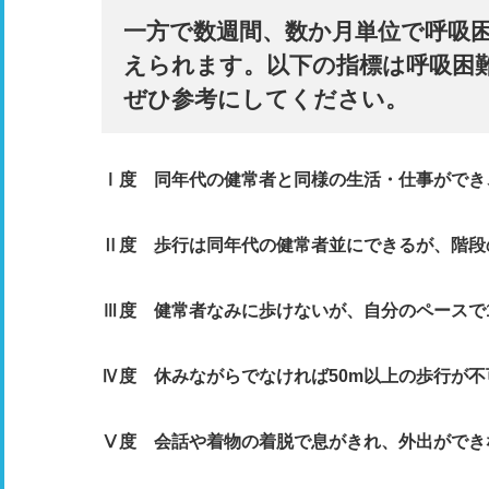
一方で数週間、数か月単位で呼吸
えられます。以下の指標は呼吸困
ぜひ参考にしてください。
Ⅰ
度 同年代の健常者と同様の生活・仕事ができ
Ⅱ
度 歩行は同年代の健常者並にできるが、階段
Ⅲ
度 健常者なみに歩けないが、自分のペースで
Ⅳ
度 休みながらでなければ50m以上の歩行が不
Ⅴ
度 会話や着物の着脱で息がきれ、外出ができ