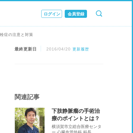
ログイン
会員登録
検索
キャンセル
ス
塞栓症の注意と対策
JOURNAL
最終更新日
2016/04/20
更新履歴
関連記事
下肢静脈瘤の手術治
療のポイントとは？
横須賀市立総合医療センタ
ー 心臓血管外科 科長