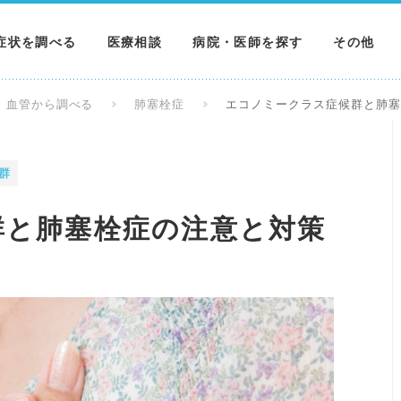
症状を調べる
医療相談
病院・医師を探す
その他
調べる
病院を探す
MNニュー
血管から調べる
肺塞栓症
エコノミークラス症候群と肺
調べる
医師を探す
NEWS & 
群
調べる
群と肺塞栓症の注意と対策