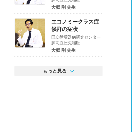
大郷 剛 先生
エコノミークラス症
候群の症状
国立循環器病研究センター
肺高血圧先端医...
大郷 剛 先生
もっと見る