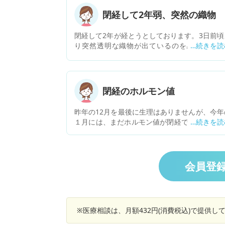
閉経して2年弱、突然の織物
閉経して2年が経とうとしております。3日前頃
り突然透明な織物が出ているのを感じており
す。陰部の痛みというか不快感と下腹部の痛み
出て来ました。何が考えられるでしょうか？尿
出方も若干悪いような気がします。宜しくお願
致します
閉経のホルモン値
昨年の12月を最後に生理はありませんが、今年
１月には、まだホルモン値が閉経ではないと言
れておりました。4月、５月のホルモン値は閉
値でした。しかし、量は多くのありませんが生
のような感じで出血しています。 ホルモン値が
経値になると、絶対に生理は来ないのでしょ
会員登
か？
※医療相談は、月額432円(消費税込)で提供