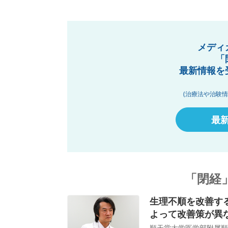
メディ
「
最新情報を
(治療法や治験
最
「閉経
生理不順を改善す
よって改善策が異
順天堂大学医学部附属順天