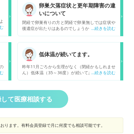
卵巣欠落症状と更年期障害の違
いについて
よ
閉経で卵巣有りの方と閉経で卵巣無しでは症状や
ま
後遺症が出たりはあるのでしょうか？ 卵巣欠落症
が
状と閉経後の更年期障害の違いが わからないので
の
教えて頂けましたら幸いです。 宜しくお願い致し
い
ます。
低体温が続いてます。
の
昨年11月ごろから生理がなく（閉経かもしれませ
わ
ん）低体温（35～36度）が続いております。 具
経
体的に不調ということはないのですが、ホットフ
理
ラッシュもあります。 治療をしたいのですが、低
閉
体温は更年期からくるものでしょうか。
う
録して医療相談する
しております。有料会員登録で月に何度でも相談可能です。