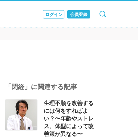
ログイン
会員登録
キャンセル
検索
ス
JOURNAL
「閉経」に関連する記事
生理不順を改善する
には何をすればよ
い？〜年齢やストレ
ス、体型によって改
善策が異なる〜