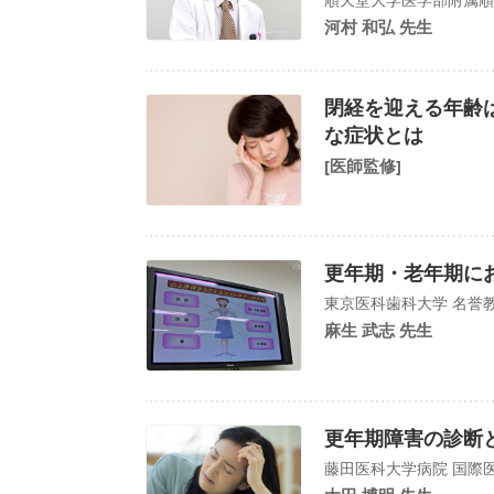
河村 和弘 先生
閉経を迎える年齢
な症状とは
[医師監修]
更年期・老年期に
東京医科歯科大学 名誉
麻生 武志 先生
更年期障害の診断
藤田医科大学病院 国際医療