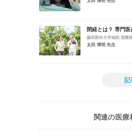
太田 博明 先生
閉経とは？ 専門医
藤田医科大学病院 国際医療
太田 博明 先生
記
関連の医療