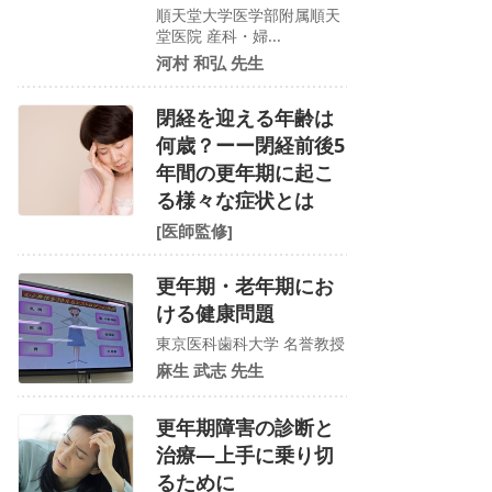
順天堂大学医学部附属順天
堂医院 産科・婦...
河村 和弘 先生
閉経を迎える年齢は
何歳？ーー閉経前後5
年間の更年期に起こ
る様々な症状とは
[医師監修]
更年期・老年期にお
ける健康問題
東京医科歯科大学 名誉教授
麻生 武志 先生
更年期障害の診断と
治療―上手に乗り切
るために