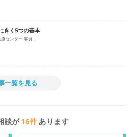
にきく5つの基本
センター 客員...
事一覧を見る
相談が
16
件
あります