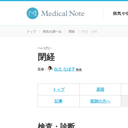
病気や
病気を
トップ
病気を調べる
閉経
検査・診断
症状を
へいけい
閉経
検査を
白土 なほ子
監修：
先生
トップ
原因
記事
医師の方へ
検査・診断