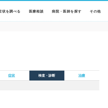
症状を調べる
医療相談
病院・医師を探す
その他
調べる
病院を探す
MNニュー
調べる
医師を探す
NEWS & 
調べる
症状
検査・診断
治療