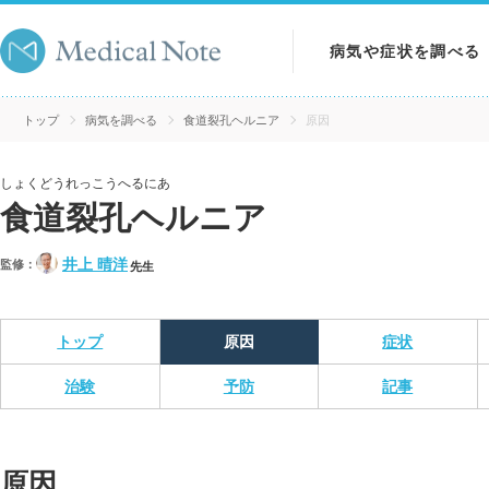
病気や症状を調べる
病気を調べる
トップ
病気を調べる
食道裂孔ヘルニア
原因
症状を調べる
しょくどうれっこうへるにあ
食道裂孔ヘルニア
検査を調べる
井上 晴洋
監修：
先生
トップ
原因
症状
治験
予防
記事
原因