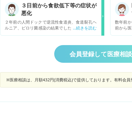
ア 萎縮性胃炎 と診断されました。現状は経過観
うな手術
３日前から食欲低下等の症状が
察をしております。 この診断を受けてから、20
せ。
悪化
時以降の食事を控え、留意してきたのですが、20
22年の健康診断の結果では、びらん性胃炎も加わ
２年前の人間ドックで逆流性食道炎、食道裂孔ヘ
数年前か
り、自覚症状はないものの症状が悪化しているよ
ルニア、ピロリ菌感染の結果でした。以後、年１
前から医
うに思われます。 健診時の問診では、担当された
回人間ドックを行い、同じ結果に至ってます。症
胸焼け、
医師から胃薬を飲んでもよいかもと言われました
状がないため医療機関にはかかっていません。今
消化不良
が、治療にいくようには言われていません。 経過
年の４月くらいから、げっぷや胃もたれが多少気
内視鏡検
観察を継続していくことの他、対応すべきことは
になりはじめた。 ７月に人間ドックをやり、同じ
で、食道
会員登録して医療相
ありますか。 胃薬を飲む場合は、市販の胃薬で問
く逆流性食道炎と言われたのですが、縦に赤くな
診断され
題ないでしょうか。
っている箇所の周辺粘膜がざらざらしているので
も変えて
生検をとって癌が隠れてないか検査しますと言わ
したが、
れました。２週間前にドックを受け結果はまだ届
良くなり
※医療相談は、月額432円(消費税込)で提供しております。有料会
いていません。 ドック以降、胃のむかつきや、胃
ら、と
もたれ等が気になりはじめ、３日前からは症状が
し、仕事
ひどくなり、加えて食欲低下、満腹感も出て体重
まガマン
も減少してきました。ここ２週間ほど睡眠もしっ
ころ、症
かりとれてない状況です。 検査結果がまだなんで
ている時
すが、急激に悪化するものでしょうか？また、検
酸を抑え
査結果が１ヶ月ほどで届くみたいですが、それま
続き、何
で今の状態が続くとつらいので、地域の病院に受
症状を和
診を考えたほうがいいでしょう？