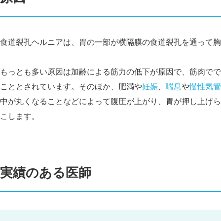
食道裂孔ヘルニアは、胃の一部が横隔膜の食道裂孔を通って胸
もっとも多い原因は加齢による筋力の低下が原因で、筋肉でで
こととされています。そのほか、肥満や
妊娠
、
喘息
や
慢性気管
中が丸くなることなどによって腹圧が上がり、胃が押し上げら
こします。
実績のある医師