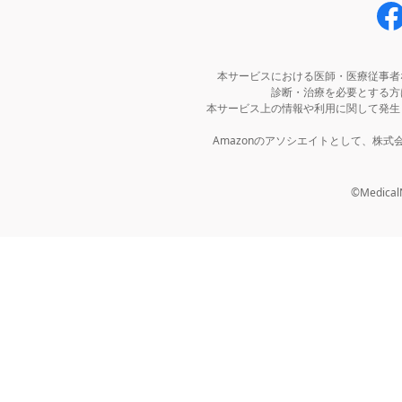
本サービスにおける医師・医療従事者
診断・治療を必要とする方
本サービス上の情報や利用に関して発生
Amazonのアソシエイトとして、株
©MedicalNo