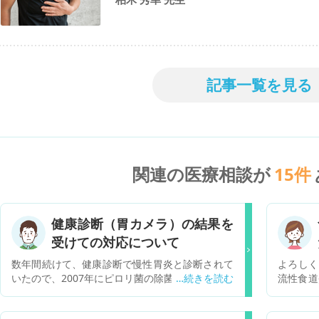
記事一覧を見る
関連の医療相談が
15
件
健康診断（胃カメラ）の結果を
受けての対応について
数年間続けて、健康診断で慢性胃炎と診断されて
よろしく
いたので、2007年にピロリ菌の除菌を行い成功し
流性食道
ました。 2021年に健康診断で胃カメラを利用し
ルニアと
ました。その結果 逆流性食道炎 食道裂孔ヘルニ
ました。