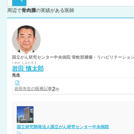
周辺で
骨肉腫
の実績がある医師
国立がん研究センター中央病院 骨軟部腫瘍・リハビリテーション
いわた
しんたろう
岩田
慎太郎
先生
2
岩田
先生の医療記事
件
国立研究開発法人国立がん研究センター中央病院