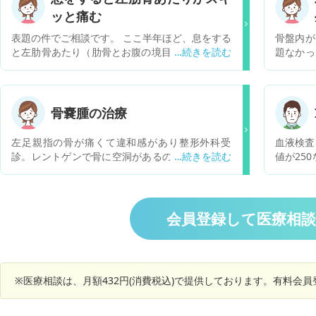
ッと痛む
表題の件でご相談です。 ここ半年ほど、息をする
骨盤内が
と左肋骨あたり（肋骨とお腹の境目あたり）が痛
題なかっ
む時があります。 あとは、息を思いきり吸っても
が出まし
左側の肺を通過していないような感覚がある時も
信号の腫
あります。 息苦しさはありません。 痛みも持続
大きいが
的ではないです。 健康診断で胸部レントゲンを撮
的に疑う
骨嚢腫の治療
影した時には何も映らなかったです。 ただ、背骨
り大きい
が曲がっており、左側の肋骨が出ていることを相
部、子宮
左足親指の骨が痛くて違和感があり整形外科受
血液検査
談したら、側湾が原因かもと言われました。 表題
手術をし
診。レントゲンで骨に空洞があるのでMRI検査施
値が25
の症状も側湾が関連していることがありますか？
予約が取
行。骨嚢腫についてと原因や完治するのか？治療
等特にあ
それ以外に何か悪性腫瘍の可能性もありますか？
時世では
方法やそれに要する日数等詳しく教えてほしいで
でるので
先日、息をすると私と同じような症状があること
は１０
す。
から受診したところ、肋骨と横隔膜の間に肉腫が
的に手術
会員登録して医療相
あったというSNSを見かけて不安になっていま
ります
す。 回答よろしくお願いいたします。
り問題
エット目
いますが
※医療相談は、月額432円(消費税込)で提供しております。有料会