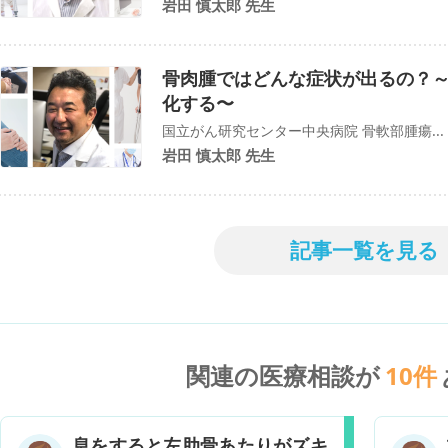
岩田 慎太郎 先生
骨肉腫ではどんな症状が出るの？
化する〜
国立がん研究センター中央病院 骨軟部腫瘍...
岩田 慎太郎 先生
記事一覧を見る
関連の医療相談が
10
件
息をすると左肋骨あたりがズキ