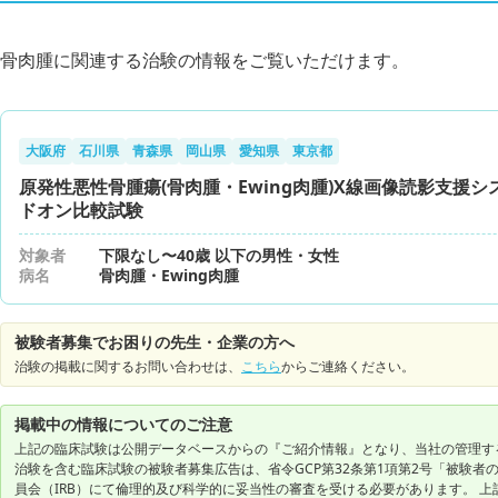
骨肉腫に関連する治験の情報をご覧いただけます。
大阪府
石川県
青森県
岡山県
愛知県
東京都
原発性悪性骨腫瘍(骨肉腫・Ewing肉腫)X線画像読影支援シ
ドオン比較試験
対象者
下限なし〜40歳 以下の男性・女性
病名
骨肉腫・Ewing肉腫
被験者募集でお困りの先生・企業の方へ
治験の掲載に関するお問い合わせは、
こちら
からご連絡ください。
掲載中の情報についてのご注意
上記の臨床試験は公開データベースからの『ご紹介情報』となり、当社の管理す
治験を含む臨床試験の被験者募集広告は、省令GCP第32条第1項第2号「被験
員会（IRB）にて倫理的及び科学的に妥当性の審査を受ける必要があります。 上