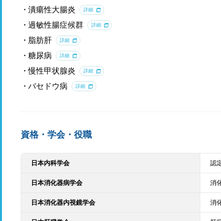
潰瘍性大腸炎
詳細
過敏性腸症候群
詳細
脂肪肝
詳細
糖尿病
詳細
慢性甲状腺炎
詳細
バセドウ病
詳細
資格・学会・役職
日本内科学会
認
日本消化器病学会
消
日本消化器内視鏡学会
消