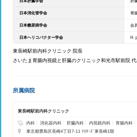
日本肝臓学会
肝
日本消化管学会
胃
日本糖尿病学会
会
日本ヘリコバクター学会
H.
東長崎駅前内科クリニック 院長
さいたま胃腸内視鏡と肝臓のクリニック和光市駅前院 代
所属病院
東長崎駅前内科クリニック
内科
消化器内科
肝臓内科
内視鏡内科
胃腸内科
東京都豊島区長崎4丁目7-11 ﾏｽﾀｰｽﾞ東長崎1階