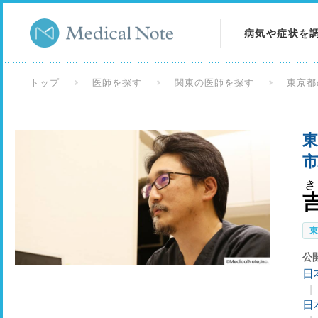
病気や症状を
病気を調べる
トップ
医師を探す
関東の医師を探す
東京都
症状を調べる
東
検査を調べる
市
公
日
日