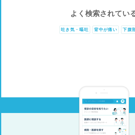
よく検索されてい
吐き気・嘔吐
背中が痛い
下腹