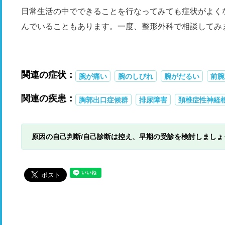
日常生活の中でできることを行なってみても症状がよく
んでいることもあります。一度、整形外科で相談してみ
関連の症状：
腕が痛い
腕のしびれ
腕がだるい
前腕
関連の疾患：
胸郭出口症候群
排尿障害
頚椎症性神経
原因の自己判断/自己診断は控え、早期の受診を検討しましょ