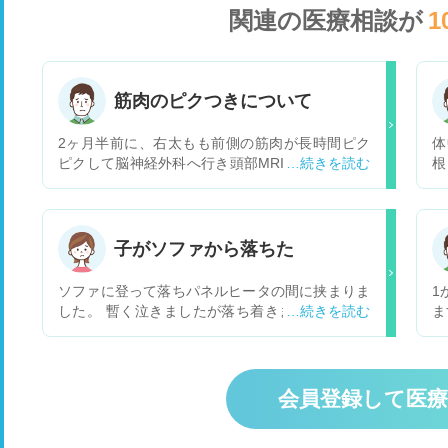
関連の医療相談が
1
筋肉のピクつきについて
2ヶ月半前に、右太もも前側の筋肉が長時間ピク
体
ピクして脳神経外科へ行き頭部MRIと血液検査を
根
しました。 結果異常なしでした。 ピクピクしだ
で
して、5日をピークにピクピクしている時間も短
て
くなり、治りかけた時に逆の足や、腕、背中、お
跡
腹、いたるところがピクピクとしては場所が移る
抗
子がソファから落ちた
ようなピクつきが出始めました。 瞬間的にだった
毎
りビクビクっというような数秒のピクつきです。
ま
ソファに登って落ちパネルヒータの間に挟まりま
1
最初はひっきりなしで、安静時にピクつきを感じ
て
した。 暫く泣きましたが落ち着きました。 たん
ま
ていました。 行動時はほぼわからないです。 2ヶ
っ
こぶは触っでもまだわかりません。腕も足も大丈
せ
月たったくらいで、あまりひっきりなしという感
が
夫そうです 歩いています それでも心配なのです
と
じではなくなったのですが、 新たに左足の前脛骨
き
が 病院に行って見てもらったほうが良いのでしょ
受
筋の部分にかなり小さなピクつきがあることに気
も
うか?
会員登録して医
づきました。 不規則にピクついて1日中なってい
そ
るような感じです。 5日程度前に首のピクつきも
配
現れましたが、少し治りそうな感じはあります。
ル