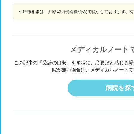
パフォーマンスはずっと変わらないのですが、神
科
経内科に行きました。 力の測定をしましたが異常
も
※医療相談は、月額432円(消費税込)で提供しております。
なしでした。 腱反射は亢進と言っていました。
合
診察中にピクつきが出ず、見たらこれかってわか
ょ
るのになって言われました。 結局、大きな病院で
検査しないとわからないと言われました。 一旦、
様子見で終わりました。 alsをずっと気にしてい
たりもします。 ピクつきを見ただけで、良いもの
メディカルノート
か悪いものかって判断できるのでしょうか？ 最初
に出た右足太もものピクつきはほぼないです。 前
この記事の「受診の目安」を参考に、必要だと感じる場
脛骨筋のところがかなり小さく不規則にピクつき
院が無い場合は、メディカルノートで
が持続してるところが少し気持ち悪いです。 右太
ももに出ていたようなピクつき方と少し違う気が
します。 ずっと見てるわけではないので、ずっ
病院を探
とピクつきがあるのかはわかりません。 静止時に
はだいたい感じます。 どういった状態なのでしょ
うか？ 毎日調べてしまったり、気にしすぎなとこ
ろが性格的にはあります。 自然と治っていくでし
ょうか？