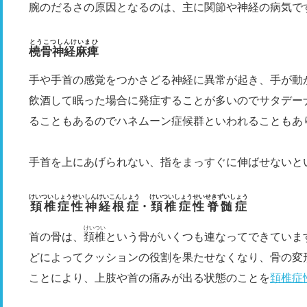
腕のだるさの原因となるのは、主に関節や神経の病気で
とうこつしんけいまひ
橈骨神経麻痺
手や手首の感覚をつかさどる神経に異常が起き、手が動
飲酒して眠った場合に発症することが多いのでサタデー
ることもあるのでハネムーン症候群といわれることもあ
手首を上にあげられない、指をまっすぐに伸ばせないと
けいついしょうせいしんけいこんしょう
けいついしょうせいせきずいしょう
頚椎症性神経根症
・
頚椎症性脊髄症
けいつい
首の骨は、
頚椎
という骨がいくつも連なってできていま
どによってクッションの役割を果たせなくなり、骨の変
ことにより、上肢や首の痛みが出る状態のことを
頚椎症