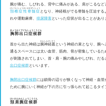
腕が痛む、しびれる、背中に痛みがある、肩がこるなど
けいついしょうせいせきずいしょう
頚椎症性脊髄症
となり、神経根がでる脊髄を圧迫する
れや運動麻痺、
排尿障害
といった症状が出ることがあり
きょうかくでぐちしょうこうぐん
胸郭出口症候群
わんしんけいそう
首から出た神経は
腕神経叢
という神経の束となり、腕へ
通るスペースには太い血管、筋肉、骨が密集しているた
が刺激されてしまい、首・肩・腕の痛みやしびれ、だる
出口症候群
といいます。
胸郭出口症候群
には鎖骨の辺りが狭くなって神経・血管
ために腕にいく神経が下の方に引っ張られて起こるタイ
けいけんわんしょうこうぐん
頚肩腕症候群