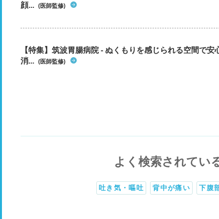
顔...
(医師監修)
【特集】筑波胃腸病院 - ぬくもりを感じられる空間で
消...
(医師監修)
よく検索されてい
吐き気・嘔吐
背中が痛い
下腹