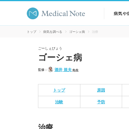
病気や
病気を
トップ
病気を調べる
ゴーシェ病
治療
症状を
ごーしぇびょう
ゴーシェ病
検査を
酒井 規夫
監修：
先生
トップ
原因
治験
予防
治療