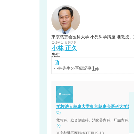
東京慈恵会医科大学 小児科学講座 准教授、
こばやし
まさひさ
小林
正久
先生
1
小林
先生の医療記事
件
学校法人慈恵大学東京慈恵会医科大学附
救急科、総合診療科、消化器内科、肝臓内科、
東京都港区西新橋3丁目19-18