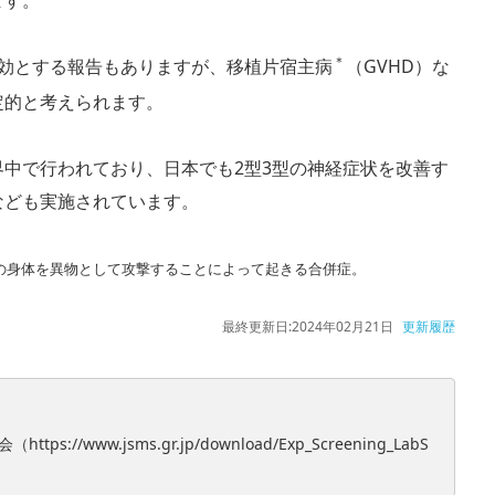
ます。
＊
有効とする報告もありますが、移植片宿主病
（GVHD）な
定的と考えられます。
中で行われており、日本でも2型3型の神経症状を改善す
なども実施されています。
の身体を異物として攻撃することによって起きる合併症。
最終更新日:
2024年02月21日
更新履歴
www.jsms.gr.jp/download/Exp_Screening_LabS