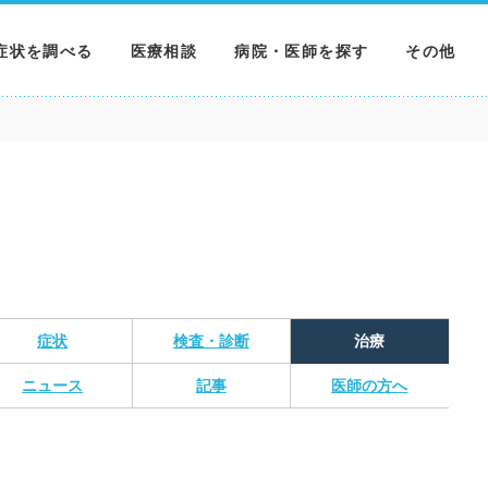
症状を調べる
医療相談
病院・医師を探す
その他
調べる
病院を探す
MNニュー
調べる
医師を探す
NEWS & 
調べる
症状
検査・診断
治療
ニュース
記事
医師の方へ