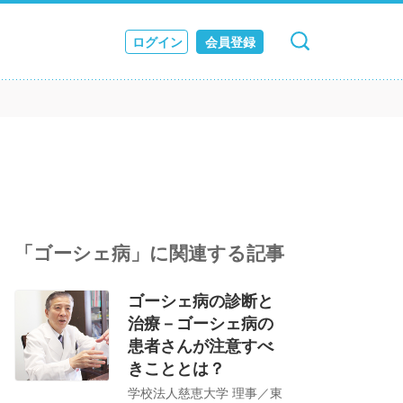
ログイン
会員登録
キャンセル
検索
ス
JOURNAL
「ゴーシェ病」に関連する記事
ゴーシェ病の診断と
治療－ゴーシェ病の
患者さんが注意すべ
きこととは？
学校法人慈恵大学 理事／東