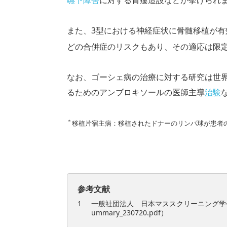
嚥下障害
に対する
胃瘻
造設などが挙げられ
また、3型における神経症状に骨髄移植が
どの合併症のリスクもあり、その適応は限
なお、ゴーシェ病の治療に対する研究は世界
るためのアンブロキソールの医師主導
治験
＊
移植片宿主病：移植されたドナーのリンパ球が患者
参考文献
一般社団法人 日本マススクリーニング学会（https://
ummary_230720.pdf）