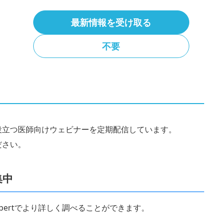
最新情報を受け取る
トロ日比谷線「神谷町」3出口 徒歩7分、東京メトロ銀座線「虎ノ門」1番出口 徒歩1
不要
役立つ医師向けウェビナーを定期配信しています。
ださい。
集中
 Expertでより詳しく調べることができます。