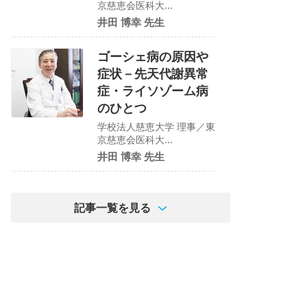
京慈恵会医科大...
井田 博幸 先生
ゴーシェ病の原因や
症状－先天代謝異常
症・ライソゾーム病
のひとつ
学校法人慈恵大学 理事／東
京慈恵会医科大...
井田 博幸 先生
記事一覧を見る