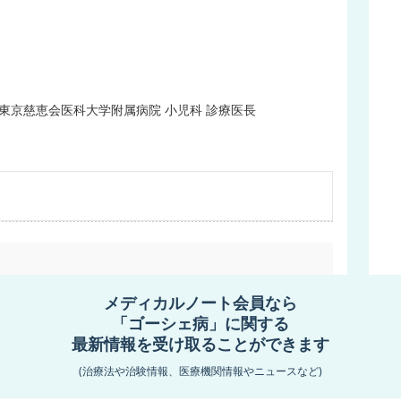
東京慈恵会医科大学附属病院 小児科 診療医長
メディカルノート会員なら
属病院
「ゴーシェ病」に関する
最新情報を受け取ることができます
脳神経内科、腎臓内科、リウマチ科、膠原病内科、循環器内科、糖尿病内科、代謝内
(治療法や治験情報、医療機関情報やニュースなど)