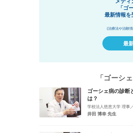
メディ
「ゴ
最新情報を
(治療法や治験
最
「ゴーシェ
ゴーシェ病の診断
は？
学校法人慈恵大学 理事／
井田 博幸 先生