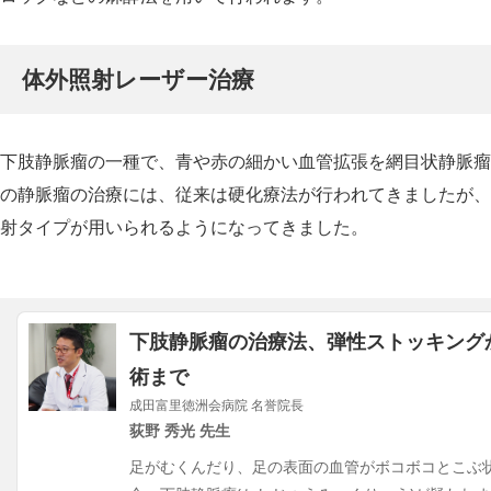
体外照射レーザー治療
下肢静脈瘤の一種で、青や赤の細かい血管拡張を網目状静脈瘤
の静脈瘤の治療には、従来は硬化療法が行われてきましたが、
射タイプが用いられるようになってきました。
下肢静脈瘤の治療法、弾性ストッキング
術まで
成田富里徳洲会病院 名誉院長
荻野 秀光 先生
足がむくんだり、足の表面の血管がボコボコとこぶ