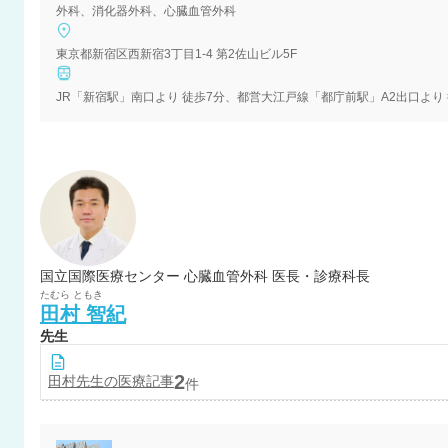
外科、消化器外科、心臓血管外科
東京都新宿区西新宿3丁目1-4 第2佐山ビル5F
JR「新宿駅」南口より 徒歩7分、都営大江戸線「都庁前駅」A2出口より 
国立国際医療センター 心臓血管外科 医長・診療科長
たむら
ともき
田村
智紀
先生
2
田村
先生の医療記事
件