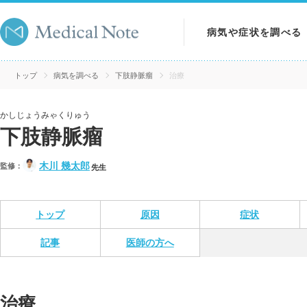
病気や症状を調べる
病気を調べる
トップ
病気を調べる
下肢静脈瘤
治療
症状を調べる
かしじょうみゃくりゅう
下肢静脈瘤
検査を調べる
木川 幾太郎
監修：
先生
トップ
原因
症状
記事
医師の方へ
治療