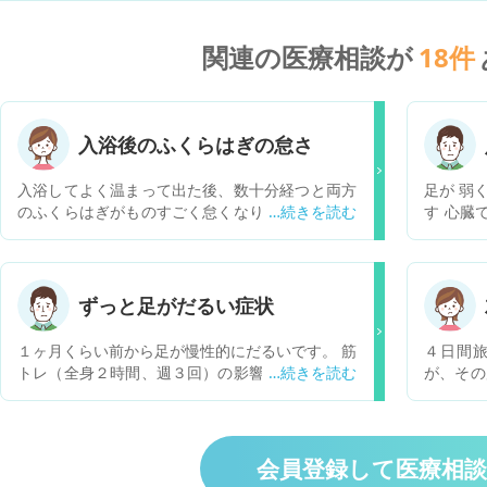
関連の医療相談が
18
件
入浴後のふくらはぎの怠さ
入浴してよく温まって出た後、数十分経つと両方
足が 弱
のふくらはぎがものすごく怠くなります。筋肉痛
す 心臓
とも違うようなでもじっと寝てられないような感
うか か
じになります。考えられる原因は何でしょうか？
ません 
何か対処法があったら教えてください。 関係ない
足の 血
かもしれませんが、今習慣としてしてることは入
てやらな
ずっと足がだるい症状
浴後、白湯を飲むこと位てす。
スミマセ
１ヶ月くらい前から足が慢性的にだるいです。 筋
４日間
トレ（全身２時間、週３回）の影響かと思いまし
が、その
たが、トレーニング後２，３日たっても、足が重
足膝下か
い、暑い。という状況です。 何科を受診すれば良
朝はしび
いか。 逆に運動するようになって、血行がよく
から現れ
なってるんでしょうか？ 個人的にはそのうち痛風
たまにし
会員登録して医療相
にならないか心配です。
の浮腫な