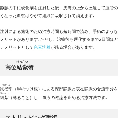
静脈の中に硬化剤を注射した後、皮膚の上から圧迫して血管の
くなった血管はやがて組織に吸収されて消えます｡
注射による施術のため治療時間も短時間で済み、手術のような
メリットがあります｡ただし、治療後も硬化するまで2日間ほ
デメリットとして
色素沈着
が残る場合があります。
けっさつ
高位
結紮
術
そけいぶ
鼠径部
（脚のつけ根）にある深部静脈と表在静脈の合流部分を
けっさつ
結紮
（縛ること）し、血液の逆流を止める治療方法です｡
ストリッピング手術