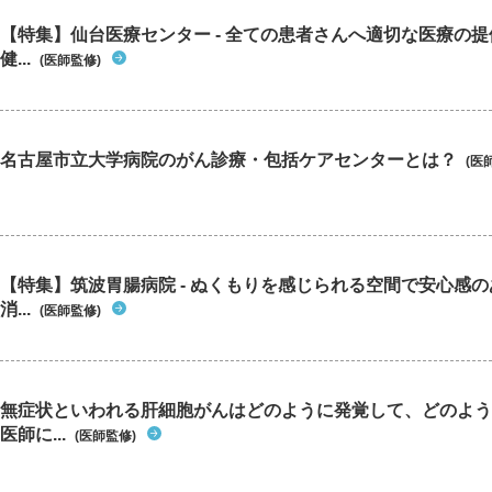
【特集】仙台医療センター - 全ての患者さんへ適切な医療の提
健...
(医師監修)
名古屋市立大学病院のがん診療・包括ケアセンターとは？
(医
【特集】筑波胃腸病院 - ぬくもりを感じられる空間で安心感
消...
(医師監修)
無症状といわれる肝細胞がんはどのように発覚して、どのよう
医師に...
(医師監修)