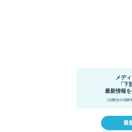
メディ
「下
最新情報を
(治療法や治験
最