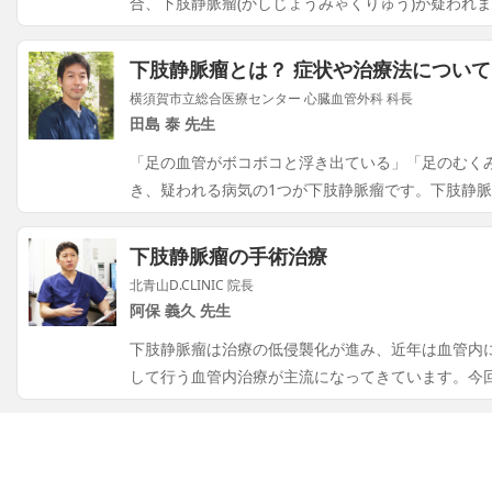
合、下肢静脈瘤(かしじょうみゃくりゅう)が疑われ
下肢静脈瘤とは？ 症状や治療法について
横須賀市立総合医療センター 心臓血管外科 科長
田島 泰 先生
「足の血管がボコボコと浮き出ている」「足のむく
き、疑われる病気の1つが下肢静脈瘤です。下肢静
下肢静脈瘤の手術治療
北青山D.CLINIC 院長
阿保 義久 先生
下肢静脈瘤は治療の低侵襲化が進み、近年は血管内
して行う血管内治療が主流になってきています。今