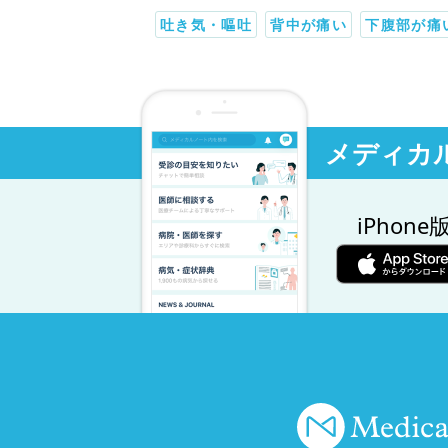
吐き気・嘔吐
背中が痛い
下腹部が痛
メディカ
iPhone