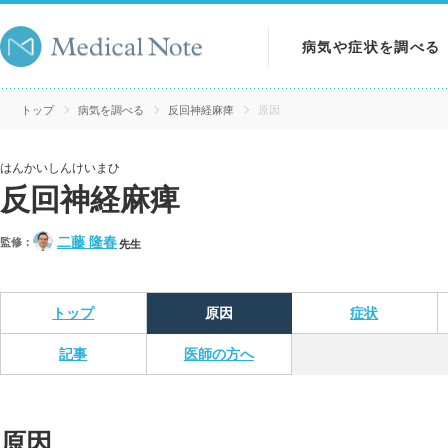
病気や症状を調べる
病気を調べる
トップ
病気を調べる
反回神経麻痺
原因
症状を調べる
はんかいしんけいまひ
反回神経麻痺
検査を調べる
二藤 隆春
監修：
先生
トップ
原因
症状
記事
医師の方へ
原因