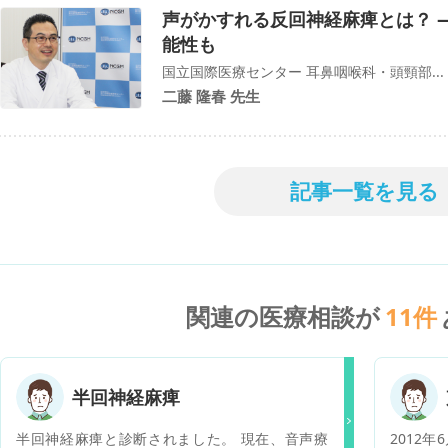
声がかすれる反回神経麻痺とは？ 
能性も
国立国際医療センター 耳鼻咽喉科・頭頸部...
二藤 隆春 先生
記事一覧を見る
関連の医療相談が
11
件
半回神経麻痺
半回神経麻痺と診断されました。 現在、音声療
2012