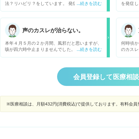
法？リハビリ？をしています。 発症から5年ほど
を発症し
経過しています CTも異常ありませんでした。 ス
な脳梗塞
テロイドやビタミンの治療がまず先と調べてわか
者2級)
ったのですが、 1度もステロイドやビタミンを試
かすれ誤
していません。 試すべきですか？ また、リハビ
務してい
声のカスレが治らない。
リ以外治療法は、ないのでしょうか？
にて声帯
ると聞い
本年４月５月の２か月間、風邪だと思いますが、
何時頃か
要かなど
咳が四六時中止まりませんでした。（これまでに
のカスレ
いです。
経験したことがない状況）六月に入り止まりまし
になって
たが、現在でも痰が絡むのと、声のカスレがあり
ので、こ
元の声に戻りません。気になりますので対処方法
年より前
を教えてください。
常はあり
会員登録して医療相
のころか
テント留
カテーテ
これらの
※医療相談は、月額432円(消費税込)で提供しております。有料会
ぐにでも
か。