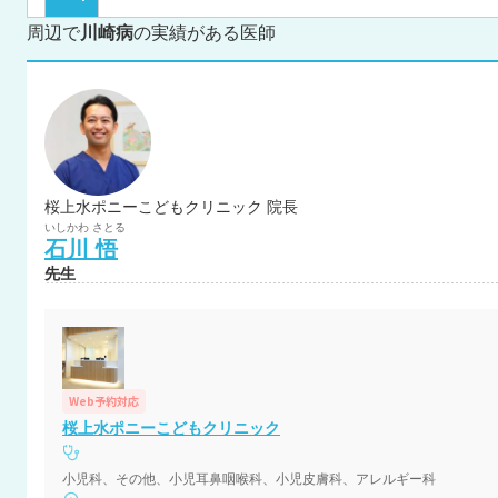
周辺で
川崎病
の実績がある医師
桜上水ポニーこどもクリニック 院長
いしかわ
さとる
石川
悟
先生
Web予約対応
桜上水ポニーこどもクリニック
小児科、その他、小児耳鼻咽喉科、小児皮膚科、アレルギー科