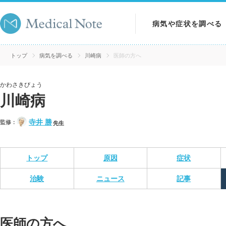
病気や症状を調べる
病気を調べる
トップ
病気を調べる
川崎病
医師の方へ
症状を調べる
かわさきびょう
川崎病
検査を調べる
寺井 勝
監修：
先生
トップ
原因
症状
治験
ニュース
記事
医師の方へ