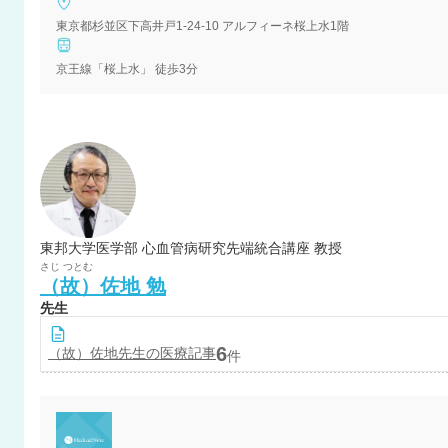
東京都杉並区下高井戸1-24-10 アルフィーネ桜上水1階
京王線「桜上水」 徒歩3分
東邦大学医学部 心血管病研究先端統合講座 教授
さじ
つとむ
（故）佐地
勉
先生
6
（故）佐地
先生の医療記事
件