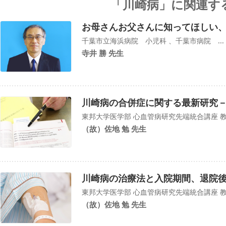
「川崎病」に関連す
お母さんお父さんに知ってほしい、
千葉市立海浜病院 小児科 、千葉市病院 ...
寺井 勝 先生
川崎病の合併症に関する最新研究
東邦大学医学部 心血管病研究先端統合講座 
（故）佐地 勉 先生
川崎病の治療法と入院期間、退院
東邦大学医学部 心血管病研究先端統合講座 
（故）佐地 勉 先生