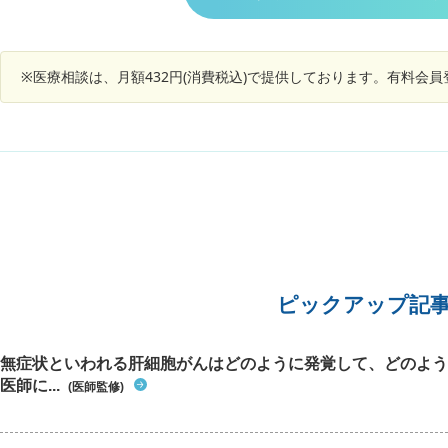
との診断でした。充血を治したいのですが、また
なってい
と改善しないと思うのですが、水分をとっただけ
別の病院に行った方がいいのでしょうか？
をしたの
で体調回復したところを見ると、低血糖というよ
が心配な
り脱水症状によるものと思って良いでしょうか？
いでしょ
また、もし低血糖のような症状が出たとしてもそ
※医療相談は、月額432円(消費税込)で提供しております。有料会
れは健康な人にも出るものでしょうか？何かに熱
中するとエネルギー不足を感じ力が出ないことも
たまにあるのですが、あまり心配いらないでしょ
うか？
ピックアップ記
無症状といわれる肝細胞がんはどのように発覚して、どのよう
医師に...
(医師監修)