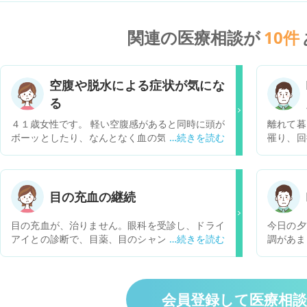
関連の医療相談が
10
件
空腹や脱水による症状が気にな
る
４１歳女性です。 軽い空腹感があると同時に頭が
離れて暮
ボーッとしたり、なんとなく血の気が引くような
罹り、回
感覚を覚える時があるのですが、これは低血糖や
合病院に
脱水気味の時に見られるものでしょうか？ 低血糖
病の疑い
は糖尿病治療中の人しか出ない症状とも聞き、私
す。点滴
の夫が１型糖尿病でしょっちゅう低血糖になって
ました
目の充血の継続
いるのを見るのですが、その姿と私の症状とは明
た。詳し
らかに違う感じはあります。 今日あまり水分をと
聞かせて
目の充血が、治りません。眼科を受診し、ドライ
今日の夕
っておらず昼食を軽く済ませたためか、外出先で
アイとの診断で、目薬、目のシャンプーも使用し
調があま
少し空腹感や喉の渇きを感じると共に頭がボーッ
ています。寝る前に目を温めることもしていま
をはかっ
とする感覚がありました。気分が悪いとか何か無
す。起床時、仕事でのパソコン使用後は特に充血
た。食事
性に食べたくなるとか、手の震え等はなく、お茶
が酷く、目がゴロゴロする感じもします。今まで
6.8℃
を買って飲んだら次第に落ち着いてきました。 も
2件病院には通いましたが、どちらもドライアイ
後お風呂
会員登録して医療相
し低血糖の場合は何か糖分になるものを食べない