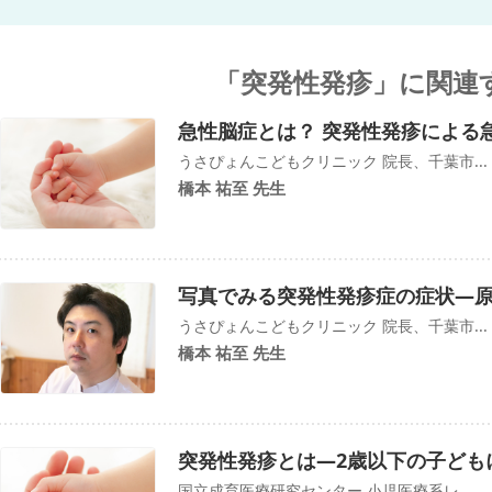
「突発性発疹」に関連
急性脳症とは？ 突発性発疹による
うさぴょんこどもクリニック 院長、千葉市...
橋本 祐至 先生
写真でみる突発性発疹症の症状―
うさぴょんこどもクリニック 院長、千葉市...
橋本 祐至 先生
突発性発疹とは―2歳以下の子ども
国立成育医療研究センター 小児医療系レ...