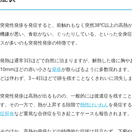
突発性発疹を発症すると、前触れもなく突然38℃以上の高熱
機嫌が悪い、食欲がない、ぐったりしている、といった全身症
スが多いのも突発性発疹の特徴です。
発熱は通常3日ほどで自然に治まりますが、解熱した後に胸や
10mmほどの赤い小さな
発疹
が散らばるように多数現れます。
どは伴わず、3～4日ほどで跡を残すことなくきれいに消失し
突発性発疹は高熱が出るものの、一般的には後遺症を残すこと
す。その一方で、熱が上昇する段階で
熱性けいれん
を発症する
症肝炎
など重篤な合併症を引き起こすケースも報告されます。
そのほか、高熱や発疹などの特徴的な症状は目立たず、下痢や