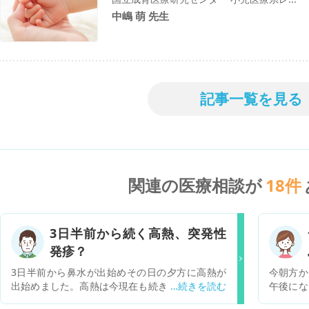
中嶋 萌 先生
記事一覧を見る
関連の医療相談が
18
件
3日半前から続く高熱、突発性
発疹？
3日半前から鼻水が出始めその日の夕方に高熱が
今朝方か
出始めました。高熱は今現在も続き咳も痰がらみ
午後にな
です。病院にも行ってますが検査はRSウイルスと
も赤いぶ