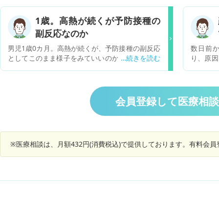
インフルはマイナスでした。その他の検査はされ
に出てい
ていません。余りの高熱の際は座薬で一旦熱を下
た様子は
1歳。高熱が続くが予防接種の
げますが、またすぐ熱が上がってしまいます。そ
ん。 熱
副反応なのか
の他の症状としては、普段に比べ、水分、食事が
ょうか。
取れていません。だるいせいか一日の睡眠時間が
男児1歳0カ月。高熱が続くが、予防接種の副反応
数日前
長いです。先生の診断では、突発性発疹か風邪だ
としてこのまま様子をみていいのか相談させてく
り、原因
と言われましたが、心配です。 このような状態
ださい。 他に可能性は考えられますか？ 咳や鼻
す。 発
で、どのように考えられますか？
水はなし。食事はほぼいつも通り、水分も取れて
度 状態
いる。機嫌がいい時間もあるが、大半はぐずり、
疱のよう
夜中も寝苦しそう。 木：夕方予防接種。（麻し
ていない
会員登録して医療相
ん・風疹）深夜から発熱。 金：38～40度近く。
は小さく
病院受診。予防接種の副反応の可能性があるが、
塗っただ
1～2日で下がるだろうといわれる。 土～日：と
ると、
んぷくを2、3回服用。37～39度で熱が続く。
際、何か
※医療相談は、月額432円(消費税込)で提供しております。有料会
月：再受診。喉とお腹は異常なし。新たな症状が
いと思っ
なければ、もう少し様子をみてとの判断。
思われる
あるので
お願い致