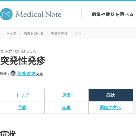
病気や症状を調べる
病気を調べる
トップ
病気を調べる
突発性発疹
症状
症状を調べる
とっぱつせいほっしん
突発性発疹
検査を調べる
伊藤 友弥
監修：
先生
トップ
原因
症状
予防
記事
医師の方へ
症状