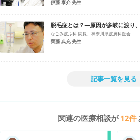
伊藤 泰介 先生
脱毛症とは？―原因が多岐に渡り
なごみ皮ふ科 院長、神奈川県皮膚科医会 ...
齊藤 典充 先生
記事一覧を見る
関連の医療相談が
12
件