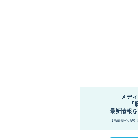
メディ
「
最新情報を
(治療法や治験