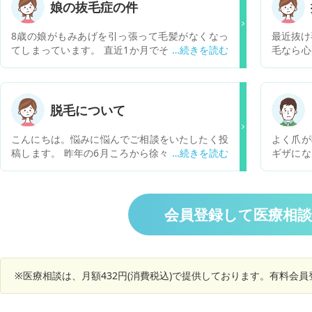
娘の抜毛症の件
8歳の娘がもみあげを引っ張って毛髪がなくなっ
最近抜け
てしまっています。 直近1か月でそのことに気づ
毛なら心
いていて、本人に何かあったと聞いてみたところ
がひどい
「わからないけど、気づいたら抜いてしまう」 と
か？ そ
いいます。 ネットで抜毛症というキーワードが出
あったら
てきて、それに該当するのかと心配しています。
脱毛について
その原因について理解して、治してあげたいので
すがどのようなことをすればよろしいでしょう
こんにちは。悩みに悩んでご相談をいたしたく投
よく爪が
か。
稿します。 昨年の6月ころから徐々に髪の毛が抜
ギザにな
け始めて、現在は半分以上減ってしまいました。
ない） 
髪の毛の質も細くなって変わってしまい、これは
ょうか
びまん性脱毛症でしょうか？ 髪の毛はまた生えて
か？
きますか？
会員登録して医療相
※医療相談は、月額432円(消費税込)で提供しております。有料会