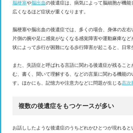
脳梗塞
や
脳出血
の後遺症は、病気によって脳細胞が機能
広くなるほど症状が重くなります。
脳梗塞や脳出血の後遺症では、多くの場合、身体の左右
片側の腕や足に感覚がなくなる感覚障害や運動麻痺など
状によって歩行が困難になる歩行障害が起こると、日常
また、失語症と呼ばれる言語に関わる後遺症が残ること
む、書く、聞いて理解する、などの言葉に関わる機能の
す。ほかにも、記憶力や注意力などに問題が生じる
高次
複数の後遺症をもつケースが多い
お話ししたような後遺症のうちどれかひとつが現れると