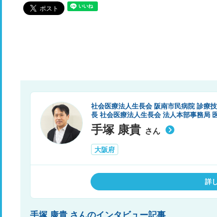
社会医療法人生長会 阪南市民病院 診療技術
長 社会医療法人生長会 法人本部事務局 
手塚 康貴
さん
大阪府
詳
手塚 康貴 さんのインタビュー記事