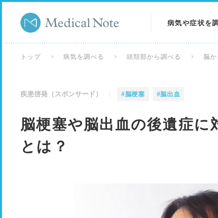
病気や症状を
病気を調べる
トップ
病気を調べる
頭頚部から調べる
脳か
症状を調べる
疾患啓発（スポンサード）
#脳梗塞
#脳出血
検査を調べる
脳梗塞や脳出血の後遺症に
とは？