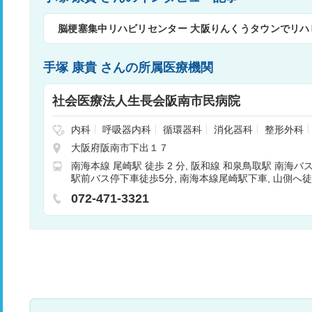
脳梗塞集中リハビリセンター 大阪りんくうタウンでリハ
手塚 康貴 さんの所属医療機関
社会医療法人生長会阪南市民病院
内科
呼吸器内科
循環器科
消化器科
整形外科
科
皮膚科
泌尿器科
婦人科
眼科
耳鼻咽喉科
大阪府阪南市下出１７
ン
放射線科
救急科
臨床検査・病理診断
麻酔
南海本線 尾崎駅 徒歩 2 分
阪和線 和泉鳥取駅 南海バ
外科
形成外科
腫瘍内科・外科
脳神経外科
外
駅前バス停下車徒歩5分
南海本線尾崎駅下車
山側へ徒
より約４０分
和歌山市駅より約２０分。）
072-471-3321