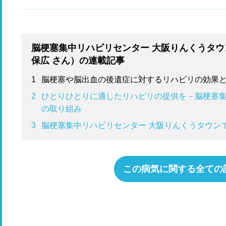
ン
組
脳梗塞集中リハビリセンター 大阪りんくうタウ
保広 さん）の連載記事
1
脳梗塞や脳出血の後遺症に対するリハビリの効果
2
ひとりひとりに適したリハビリの提供を－脳梗塞集
の取り組み
3
脳梗塞集中リハビリセンター 大阪りんくうタウン
この病気に関する全ての