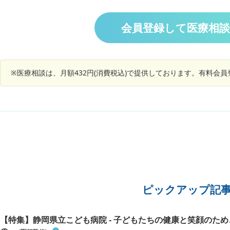
いのか？
にムカム
でおらず
に受診す
会員登録して医療相
※医療相談は、月額432円(消費税込)で提供しております。有料会
ピックアップ記
【特集】静岡県立こども病院 - 子どもたちの健康と笑顔のた