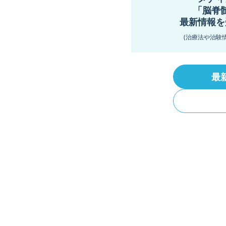
「脳脊
最新情報を
(治療法や治験
最