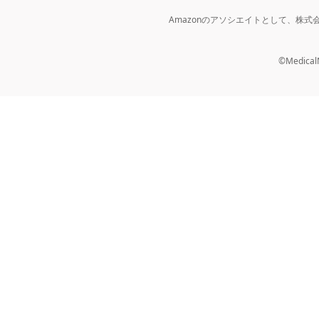
Amazonのアソシエイトとして、株
©MedicalNo