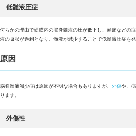
低髄液圧症
何らかの理由で硬膜内の脳脊髄液の圧が低下し、頭痛などの症
液の吸収が過剰となり、髄液が減少することで低髄液圧症を発
原因
脳脊髄液減少症は原因が不明な場合もありますが、
外傷
や、病
ります。
外傷性