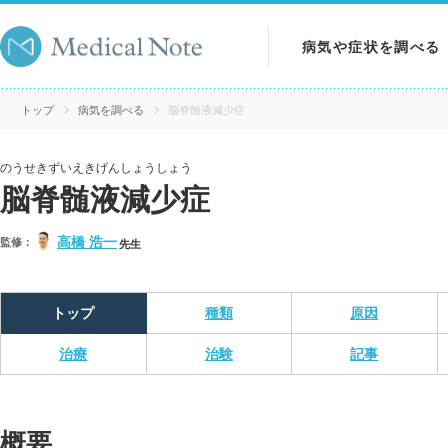
病気や症状を調べる
病気を調べる
トップ
病気を調べる
脳脊髄液減少症
症状を調べる
のうせきずいえきげんしょうしょう
脳脊髄液減少症
検査を調べる
高橋 浩一
監修：
先生
トップ
種類
原因
治療
治験
記事
概要