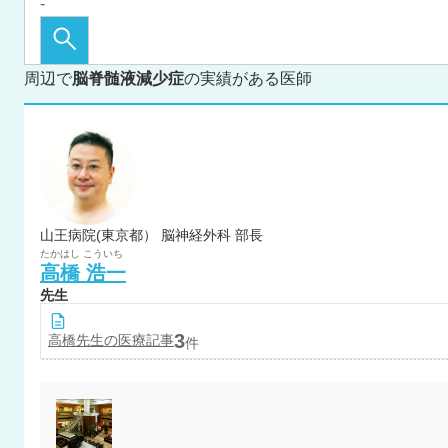
周辺で
脳脊髄液減少症
の実績がある医師
山王病院(東京都） 脳神経外科 部長
たかはし
こういち
高橋
浩一
先生
3
高橋
先生の医療記事
件