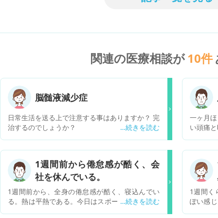
関連の医療相談が
10
件
脳髄液減少症
日常生活を送る上で注意する事はありますか？ 完
一ヶ月ほ
治するのでしょうか？
い頭痛と
立ちがで
き、歩
る。 今日医師からは、脳脊髄液減少症の可能性は
1週間前から倦怠感が酷く、会
低いだろ
社を休んでいる。
のか、そ
か。他の
1週間前から、全身の倦怠感が酷く、寝込んでい
1週間く
る。熱は平熱である。今日はスポーツもしていな
ぽい感じ
いが、全身が筋肉痛で辛い。何科を受診すれば良
じる。ズ