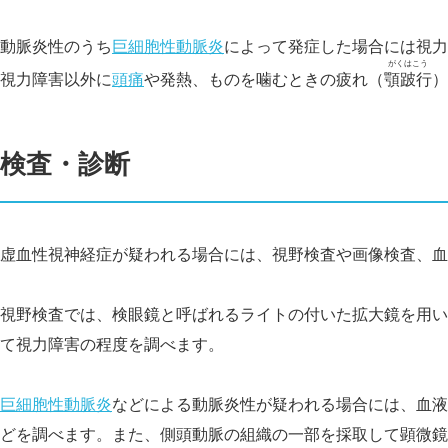
動脈炎性のうち
巨細胞性動脈炎
によって発症した場合には視力
がくはこう
視力障害以外に
頭痛
や発熱、ものを噛むときの疲れ（
顎跛行
）
検査・診断
虚血性視神経症が疑われる場合には、視野検査や画像検査、血
視野検査では、検眼鏡と呼ばれるライトの付いた拡大鏡を用い
て視力障害の程度を調べます。
巨細胞性動脈炎
などによる動脈炎性が疑われる場合には、血液
どを調べます。また、側頭動脈の組織の一部を採取して顕微鏡