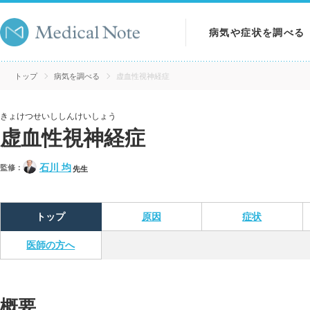
病気や症状を調べる
病気を調べる
トップ
病気を調べる
虚血性視神経症
症状を調べる
きょけつせいししんけいしょう
虚血性視神経症
検査を調べる
石川 均
監修：
先生
トップ
原因
症状
医師の方へ
概要