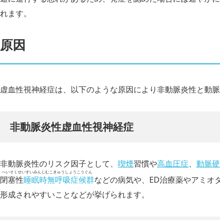
れます。
原因
虚血性視神経症は、以下のような原因により非動脈炎性と動脈
非動脈炎性虚血性視神経症
非動脈炎性のリスク因子として、
喫煙
習慣や
高血圧症
、
動脈硬
へいそくせいすいみんじむこきゅうしょうこうぐん
閉塞性
睡眠時無呼吸症候群
などの病気や、ED治療薬やアミオ
形成されやすいことなどが挙げられます。