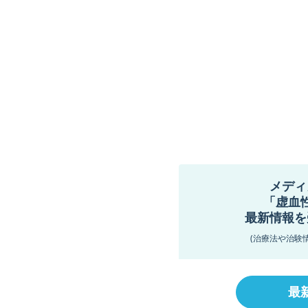
メディ
「虚血
最新情報を
(治療法や治験
最