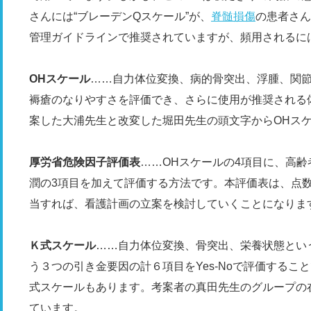
さんには“ブレーデンQスケール”が、
脊髄損傷
の患者さん
管理ガイドラインで推奨されていますが、頻用されるに
OH
スケール
……自力体位変換、病的骨突出、浮腫、関
褥瘡のなりやすさを評価でき、さらに使用が推奨される
案した大浦先生と改変した堀田先生の頭文字からOHス
厚労省危険因子評価表
……OHスケールの4項目に、高
潤の3項目を加えて評価する方法です。本評価表は、点
当すれば、看護計画の立案を検討していくことになりま
Ｋ式スケール
……自力体位変換、骨突出、栄養状態とい
う３つの引き金要因の計６項目をYes-Noで評価するこ
式スケールもあります。考案者の真田先生のグループの
ています。