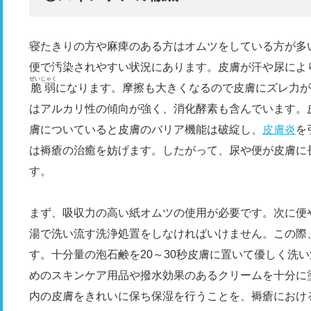
寝たきりの方や麻痺のある方はオムツをしている方が多
便で汚染されやすい状況にあります。皮膚が汗や尿によ
ぜいじゃく
脆弱
になります。摩擦も大きくなるので皮膚にズレ力
はアルカリ性の傾向が強く、消化酵素も含んでいます。
膚についていると皮膚のバリア機能は破綻し、
皮膚炎
を
は褥瘡の治癒を妨げます。したがって、尿や便が皮膚に
す。
まず、吸収力の高い紙オムツの使用が必要です。次に便
湯で洗い流す洗浄処置をしなければいけません。この際
す。十分量の泡石鹸を20～30秒皮膚に置いて優しく洗
めのスキンケア用品や撥水効果のあるクリームを十分に
内の皮膚をきれいに保ち保湿を行うことを、褥瘡におけ