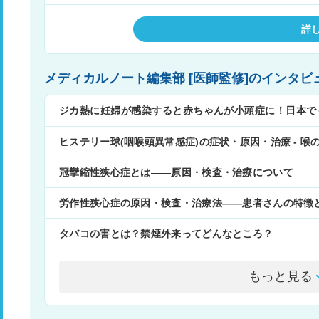
詳
メディカルノート編集部 [医師監修]のインタビ
ジカ熱に妊婦が感染すると赤ちゃんが小頭症に！日本で
予防法◇
ヒステリー球(咽喉頭異常感症)の症状・原因・治療 - 
冠攣縮性狭心症とは――原因・検査・治療について
労作性狭心症の原因・検査・治療法――患者さんの特徴
タバコの害とは？禁煙外来ってどんなところ？
もっと見る