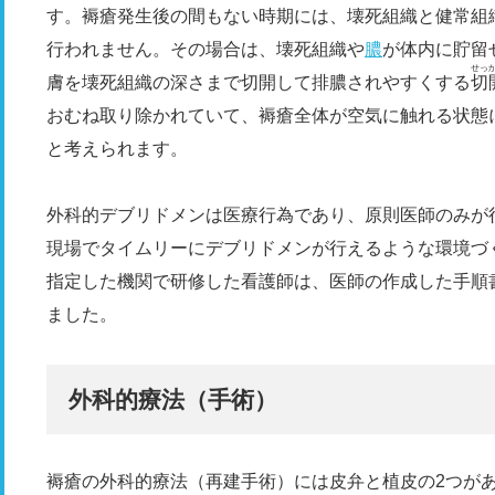
す。褥瘡発生後の間もない時期には、壊死組織と健常組
行われません。その場合は、壊死組織や
膿
が体内に貯留
せっ
膚を壊死組織の深さまで切開して排膿されやすくする
切
おむね取り除かれていて、褥瘡全体が空気に触れる状態
と考えられます。
外科的デブリドメンは医療行為であり、原則医師のみが
現場でタイムリーにデブリドメンが行えるような環境づく
指定した機関で研修した看護師は、医師の作成した手順
ました。
外科的療法（手術）
褥瘡の外科的療法（再建手術）には皮弁と植皮の2つが