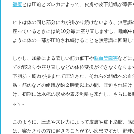
褥瘡
とは圧迫とズレ力によって、皮膚や皮下組織が障害
ヒトは体の同じ部分に力が掛かり続けないよう、無意識
座っているときには約10分毎に座り直しますし、睡眠中
ように体の一部が圧迫され続けることを無意識に回避し
しかし、加齢による著しい筋力低下や
脳血管障害
などに
での寝返りや座り直しなどの体位変換ができなくなりま
下脂肪・筋肉が挟まれて圧迫され、それらの組織への血
肪・筋肉などの組織が約２時間以上の間、圧迫され続け
け、初期には水疱の形成や表皮剥離を来たし、さらに長
ます。
このように、圧迫やズレ力によって皮膚や皮下脂肪、筋
は、寝たきりの方に起きることが多い疾患ですが、野球