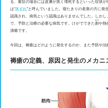
る、重症の場合には皮膚が黒く壊死するといった症状が
は“
床ずれ
”と呼んでいました。寝たきりの老衰の方に発
認識され、病気という認識はありませんでした。しかし
きず
で、予防と治療の必要な病気です。けがでできた
創
や熱
潰瘍です。
今回は、褥瘡はどのように発生するのか、また予防や治
褥瘡の定義、原因と発生のメカ