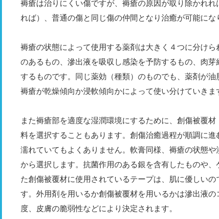
褥瘡は治りにくい傷ですが、褥瘡の原因が取り除かれれ
れば）、普通の傷と同じ傷の仲間となり治癒が可能にな
褥瘡の状態によって使用する薬剤は大きく４つに分けら
のあるもの、滲出液を吸収し感染を予防するもの、肉芽
するものです。同じ薬効（種類）のものでも、薬剤が油
褥瘡が乾燥傾向か浸軟傾向かによって使い分けていきま
また褥瘡部を適度な湿潤環境にするために、創傷被覆材
料を選択することもあります。創傷治癒過程が順調に進
濡れていてもよくありません。軟膏同様、褥瘡の状態や
から選択します。抗菌作用のある銀を含有したものや、
た創傷被覆材に使用されているテープは、肌に優しいの
す。外用剤を用いるか創傷被覆材を用いるかは滲出液の
度、皮膚の脆弱性などにより決定されます。