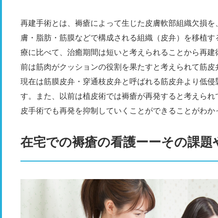
再建手術とは、褥瘡によって生じた皮膚軟部組織欠損を
膚・脂肪・筋膜などで構成される組織（皮弁）を移植す
療に比べて、治癒期間は短いと考えられることから再建術
前は筋肉がクッションの役割を果たすと考えられて筋皮
現在は筋膜皮弁・穿通枝皮弁と呼ばれる筋皮弁より低侵
す。また、以前は植皮術では褥瘡が再発すると考えられ
皮手術でも再発を抑制していくことができることがわか
在宅での褥瘡の看護ーーその課題