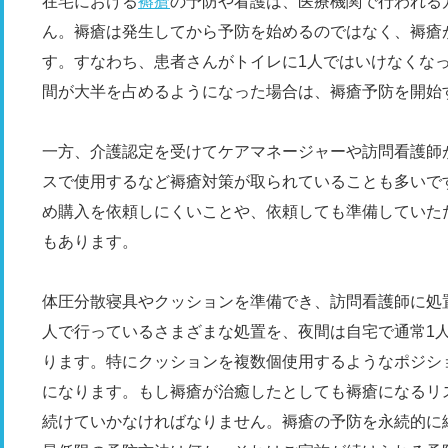
在宅における
褥瘡
の予防や看護は、医療機関で行われる
ん。褥瘡は発生してから予防を始めるのではなく、褥瘡
す。すなわち、患者さんがトイレに1人ではいけなくな
間が大半を占めるようになった場合は、褥瘡予防を開始
一方、介護認定を受けてケアマネージャーや訪問看護師
スで使用するなど褥瘡対策が取られていることも多いで
め購入を依頼しにくいことや、依頼しても準備していた
もあります。
体圧分散寝具やクッションを準備でき、訪問看護師に処
人で行っているさまざまな処置を、夜間は自宅で通常1
ります。特にクッションを複数個使用するようなポジシ
になります。もし褥瘡が治癒したとしても褥瘡になるリ
続けていかなければなりません。褥瘡の予防を永続的に