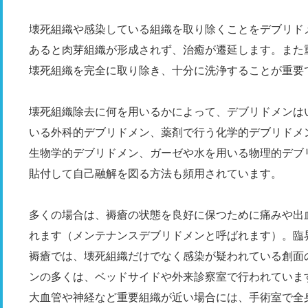
壊死組織や感染している組織を取り除くことをデブリドメン（
あると肉芽組織が形成されず、治癒が遷延します。また
壊死組織を完全に取り除き、十分に洗浄することが重要
壊死組織除去に何を用いるかによって、デブリドメンは
いる外科的デブリドメン、薬剤で行う化学的デブリドメ
生物学的デブリドメン、ガーゼや水を用いる物理的デブ
貼付して自己融解を図る方法も頻用されています。
多くの場合は、褥瘡の状態を良好に保つために痛みや出
れます（メンテナンスデブリドメンと呼ばれます）。臨
褥瘡では、壊死組織だけでなく感染が疑われている創面
ンの多くは、ベッドサイドや外来診察室で行われていま
大血管や神経など重要組織が近い場合には、手術室で全