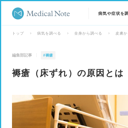
病気や症状を
病気を調べる
トップ
病気を調べる
全身から調べる
皮膚か
症状を調べる
編集部記事
#褥瘡
検査を調べる
褥瘡（床ずれ）の原因とは