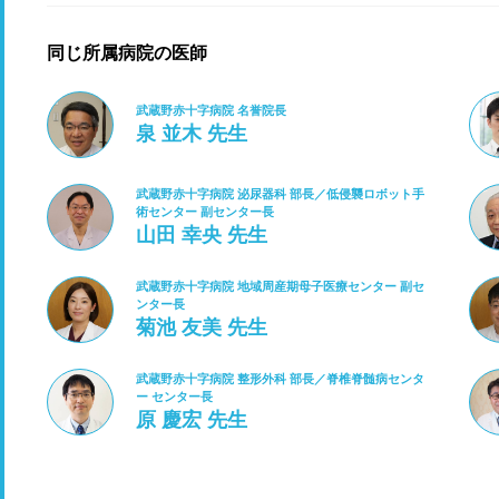
同じ所属病院の医師
武蔵野赤十字病院 名誉院長
泉 並木 先生
武蔵野赤十字病院 泌尿器科 部長／低侵襲ロボット手
術センター 副センター長
山田 幸央 先生
武蔵野赤十字病院 地域周産期母子医療センター 副セ
ンター長
菊池 友美 先生
武蔵野赤十字病院 整形外科 部長／脊椎脊髄病センタ
ー センター長
原 慶宏 先生