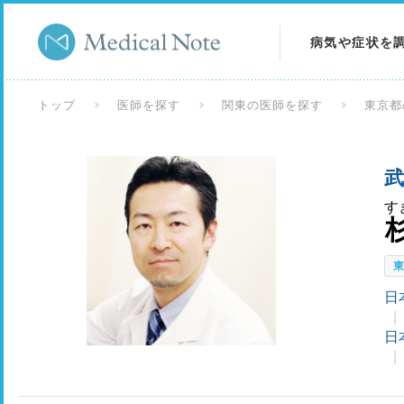
病気や症状を
病気を調べる
トップ
医師を探す
関東の医師を探す
東京都
症状を調べる
武
検査を調べる
す
日
日