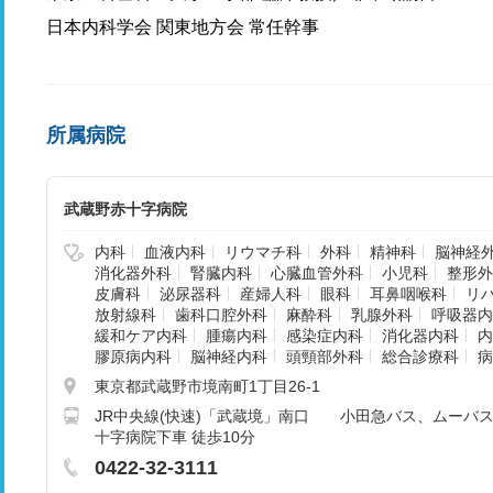
日本内科学会 関東地方会 常任幹事
所属病院
武蔵野赤十字病院
内科
血液内科
リウマチ科
外科
精神科
脳神経
消化器外科
腎臓内科
心臓血管外科
小児科
整形外
皮膚科
泌尿器科
産婦人科
眼科
耳鼻咽喉科
リ
放射線科
歯科口腔外科
麻酔科
乳腺外科
呼吸器内
緩和ケア内科
腫瘍内科
感染症内科
消化器内科
内
膠原病内科
脳神経内科
頭頸部外科
総合診療科
病
東京都武蔵野市境南町1丁目26-1
JR中央線(快速)「武蔵境」南口 小田急バス、ムーバス(
十字病院下車 徒歩10分
0422-32-3111