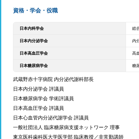
資格・学会・役職
日本内科学会
総
日本内分泌学会
内
日本高血圧学会
高
日本糖尿病学会
糖
武蔵野赤十字病院 内分泌代謝科部長
日本内分泌学会 評議員
日本糖尿病学会 学術評議員
日本高血圧学会 評議員
日本心血管内分泌代謝学会 評議員
一般社団法人 臨床糖尿病支援ネットワーク 理事
東京医科歯科医大学医学部 臨床教授／非常勤講師