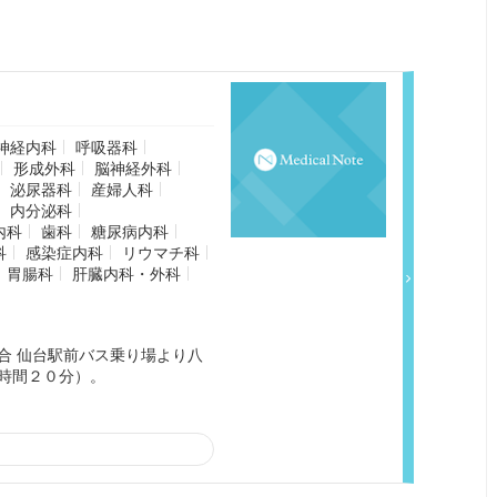
神経内科
呼吸器科
形成外科
脳神経外科
泌尿器科
産婦人科
内分泌科
内科
歯科
糖尿病内科
科
感染症内科
リウマチ科
胃腸科
肝臓内科・外科
合 仙台駅前バス乗り場より八
時間２０分）。