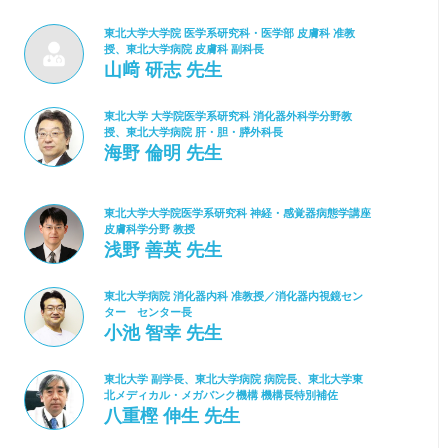
東北大学大学院 医学系研究科・医学部 皮膚科 准教
授、東北大学病院 皮膚科 副科長
山﨑 研志 先生
東北大学 大学院医学系研究科 消化器外科学分野教
授、東北大学病院 肝・胆・膵外科長
海野 倫明 先生
東北大学大学院医学系研究科 神経・感覚器病態学講座
皮膚科学分野 教授
浅野 善英 先生
東北大学病院 消化器内科 准教授／消化器内視鏡セン
ター センター長
小池 智幸 先生
東北大学 副学長、東北大学病院 病院長、東北大学東
北メディカル・メガバンク機構 機構長特別補佐
八重樫 伸生 先生