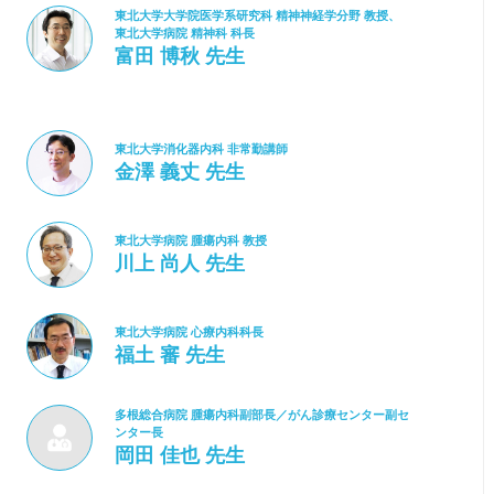
東北大学大学院医学系研究科 精神神経学分野 教授、
東北大学病院 精神科 科長
富田 博秋 先生
東北大学消化器内科 非常勤講師
金澤 義丈 先生
東北大学病院 腫瘍内科 教授
川上 尚人 先生
東北大学病院 心療内科科長
福土 審 先生
多根総合病院 腫瘍内科副部長／がん診療センター副セ
ンター長
岡田 佳也 先生