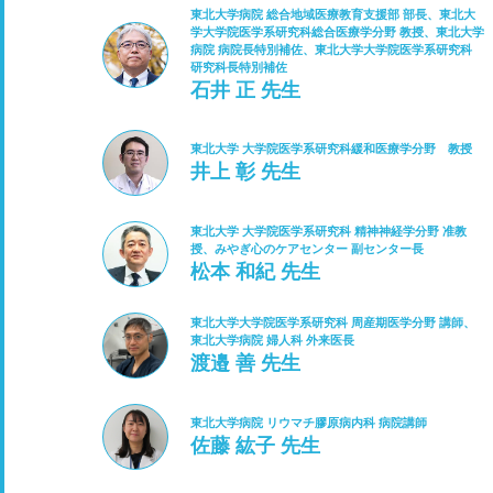
東北大学病院 総合地域医療教育支援部 部長、東北大
学大学院医学系研究科総合医療学分野 教授、東北大学
病院 病院長特別補佐、東北大学大学院医学系研究科
研究科長特別補佐
石井 正 先生
東北大学 大学院医学系研究科緩和医療学分野 教授
井上 彰 先生
東北大学 大学院医学系研究科 精神神経学分野 准教
授、みやぎ心のケアセンター 副センター長
松本 和紀 先生
東北大学大学院医学系研究科 周産期医学分野 講師、
東北大学病院 婦人科 外来医長
渡邉 善 先生
東北大学病院 リウマチ膠原病内科 病院講師
佐藤 紘子 先生