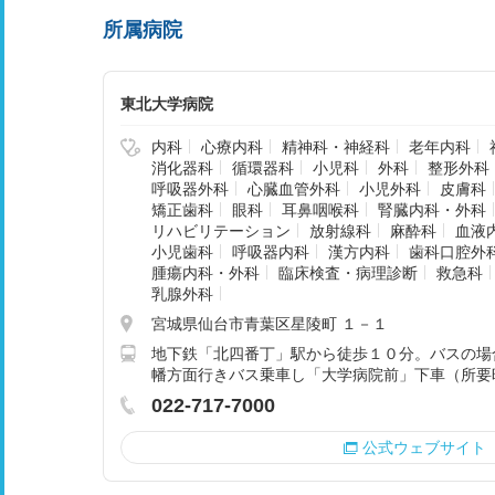
所属病院
東北大学病院
内科
心療内科
精神科・神経科
老年内科
消化器科
循環器科
小児科
外科
整形外科
呼吸器外科
心臓血管外科
小児外科
皮膚科
矯正歯科
眼科
耳鼻咽喉科
腎臓内科・外科
リハビリテーション
放射線科
麻酔科
血液
小児歯科
呼吸器内科
漢方内科
歯科口腔外
腫瘍内科・外科
臨床検査・病理診断
救急科
乳腺外科
宮城県仙台市青葉区星陵町 １－１
地下鉄「北四番丁」駅から徒歩１０分。バスの場
幡方面行きバス乗車し「大学病院前」下車（所要
022-717-7000
公式ウェブサイト