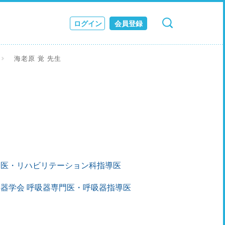
ログイン
会員登録
検索
キャンセル
ス
海老原 覚 先生
JOURNAL
門医・リハビリテーション科指導医
器学会 呼吸器専門医・呼吸器指導医