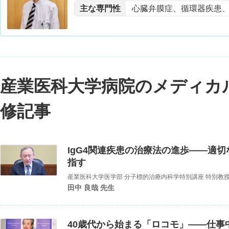
主な専門性
心臓弁膜症、循環器疾患
産業医科大学病院のメディカ
修記事
IgG4関連疾患の治療法の進歩――適
指す
産業医科大学医学部 分子標的治療内科学特別講座 特別教
田中 良哉 先生
40歳代から始まる「ロコモ」――仕事