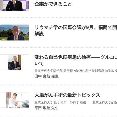
企業ができること
リウマチ学の国際会議が9月、福岡で
解説
変わる自己免疫疾患の治療――グルコ
いて
産業医科大学医学部 分子標的治療内科学特別講座 特別教
田中 良哉 先生
大腸がん手術の最新トピックス
平田 敬治 先生