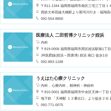
〒811-1344 福岡県福岡市南区三宅三丁目
西鉄大牟田線大橋駅より那珂川行き・福翔高
は
092-554-8800
医療法人 二田哲博クリニック姪浜
内科
〒819-0006 福岡県福岡市西区姪浜駅南1丁目2
JR筑肥線(姪浜～西唐津) 姪浜 南口 徒歩1分
092-883-1188
うえはた心療クリニック
内科
心療内科
精神科・神経科
〒810-0001 福岡県福岡市中央区天神一丁
地下鉄 「天神駅 １２番出口」より徒歩２分
前」
092-771-0075