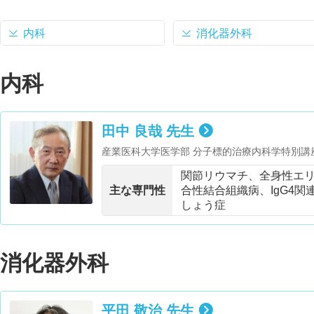
内科
消化器外科
内科
田中 良哉 先生
産業医科大学医学部 分子標的治療内科学特別講座 特別教授・日本内科学会 元理事・日本
骨代謝学会 元理事長・日本シェーグレン症候群学
関節リウマチ、全身性エ
事・アジア太平洋リウマチ学会 元副理事
主な専門性
合性結合組織病、IgG4
しょう症
消化器外科
平田 敬治 先生