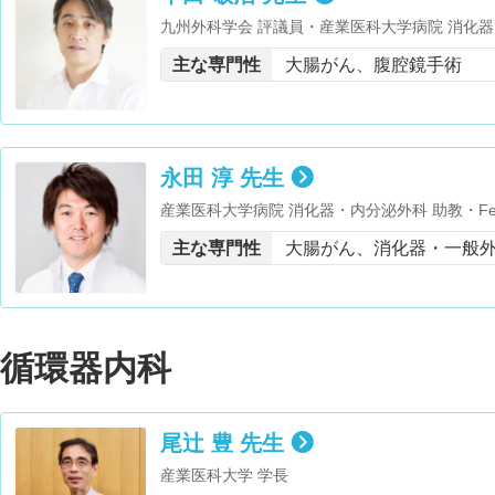
九州外科学会 評議員・産業医科大学病院 消化器・内分泌外科 診療科長・医学博士 取得・
日本がん治療認定医機構 暫定教育医・日本体育協会 公認スポーツドクター・日本大腸肛門
主な専門性
大腸がん、腹腔鏡手術
病学会 評議員・日本臨床外科学会 評議員・日本家族性大腸腺腫症研究会 世話人・日本消
化器病学会附置研究会（消化管ポリポーシス研究
会 評議員・九州内視鏡下外科手術研究会 世話人・ World Journal of Gastroenterology Edit
orial Board Member ・産業医科大学 医学
永田 淳 先生
産業医科大学病院 消化器・内分泌外科 助教・Fellow of Am
CS) 会員・日本小切開・鏡視外科学会 評議員・American S
主な専門性
大腸がん、消化器・一般
geons（ASCRS） Active member ・European Ass
S） International member ・European Soci
mber・Endoscopic and Laparoscopic Surgeon
Diagnosis and Treatment Editorial board member
oard member ・International Journal of Surgic
循環器内科
和ケア研修会 終了・日本医師会認定 産業医・産業医
te of da Vinci System Training as a First Assistant・腹腔鏡下大腸切除研究会 施設研究責任
者・日本大腸肛門病学会 評議員・日本内視鏡外
尾辻 豊 先生
博士 取得・日本がん治療認定医機構 がん治療
医・胃腸科認定医
産業医科大学 学長