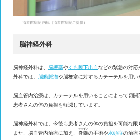
済衆館病院 内観（済衆館病院ご提供）
脳神経外科
脳神経外科は、
脳梗塞
や
くも膜下出血
などの緊急の対応
外科では、
脳動脈瘤
や脳梗塞に対するカテーテルを用い
脳血管内治療は、カテーテルを用いることによって切開
患者さんの体の負担を軽減しています。
脳神経外科では、今後も患者さんの体の負担を可能な限
せきずい
また、脳血管内治療に加え、
脊髄
の手術や
水頭症
の治療