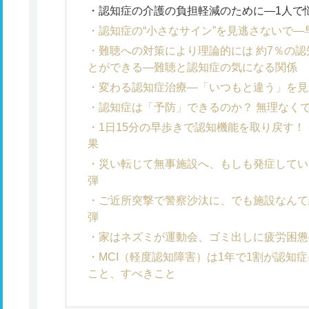
認知症の介護の負担軽減のために―1人で
認知症の“小さなサイン”を見逃さないで
難聴への対策により理論的には 約7％の
とができる―難聴と認知症の気になる関係
変わる認知症治療―「いつもと違う」を見
認知症は「予防」できるのか？ 無理なくで
1日15分の早歩きで認知機能を取り戻す！
果
災い転じて無事施設へ、もしも発症してい
弾
ご近所突撃で警察沙汰に、でも施設なんて
弾
家はネズミが運動会、ゴミ出しに疲労困憊
MCI（軽度認知障害）は1年で1割が認知
こと、すべきこと