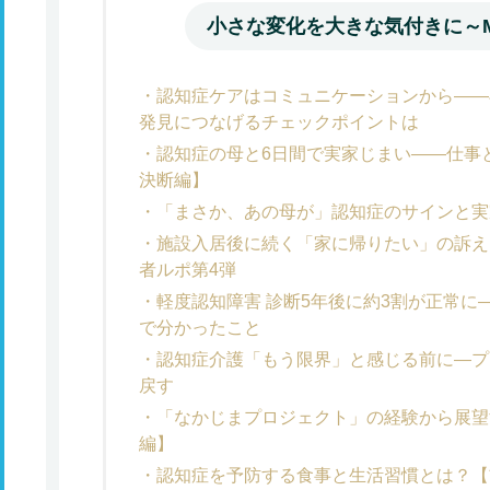
小さな変化を大きな気付きに～M
認知症ケアはコミュニケーションから――
発見につなげるチェックポイントは
認知症の母と6日間で実家じまい――仕事
決断編】
「まさか、あの母が」認知症のサインと実
施設入居後に続く「家に帰りたい」の訴え
者ルポ第4弾
軽度認知障害 診断5年後に約3割が正常
で分かったこと
認知症介護「もう限界」と感じる前に―プ
戻す
「なかじまプロジェクト」の経験から展望
編】
認知症を予防する食事と生活習慣とは？【