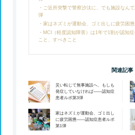
ご近所突撃で警察沙汰に、でも施設なんて
弾
家はネズミが運動会、ゴミ出しに疲労困憊
MCI（軽度認知障害）は1年で1割が認知
こと、すべきこと
関連記事
災い転じて無事施設へ、もしも
発症していなければ――認知症
患者ルポ第3弾
家はネズミが運動会、ゴミ出し
に疲労困憊――認知症患者ルポ
第1弾