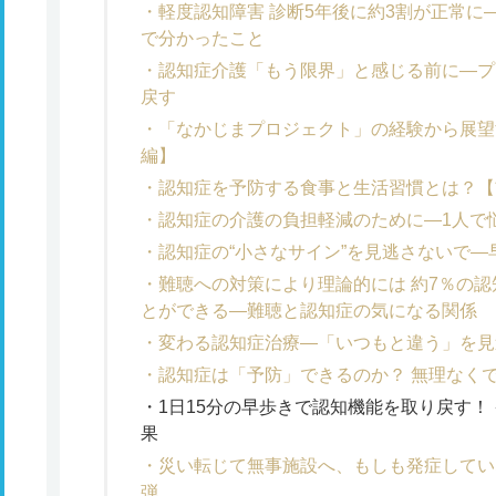
軽度認知障害 診断5年後に約3割が正常
で分かったこと
認知症介護「もう限界」と感じる前に―プ
戻す
「なかじまプロジェクト」の経験から展望
編】
認知症を予防する食事と生活習慣とは？【
認知症の介護の負担軽減のために―1人で
認知症の“小さなサイン”を見逃さないで
難聴への対策により理論的には 約7％の
とができる―難聴と認知症の気になる関係
変わる認知症治療―「いつもと違う」を見
認知症は「予防」できるのか？ 無理なくで
1日15分の早歩きで認知機能を取り戻す！
果
災い転じて無事施設へ、もしも発症してい
弾