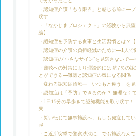
で分かったこと
認知症介護「もう限界」と感じる前に―プ
戻す
「なかじまプロジェクト」の経験から展望
編】
認知症を予防する食事と生活習慣とは？【
認知症の介護の負担軽減のために―1人で
認知症の“小さなサイン”を見逃さないで
難聴への対策により理論的には 約7％の
とができる―難聴と認知症の気になる関係
変わる認知症治療―「いつもと違う」を見
認知症は「予防」できるのか？ 無理なくで
1日15分の早歩きで認知機能を取り戻す！
果
災い転じて無事施設へ、もしも発症してい
弾
ご近所突撃で警察沙汰に、でも施設なんて