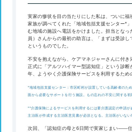
実家の惨状を目の当たりにした私は、ついに福
家族が調べてくれた「地域包括支援センター
*
」
む地域の施設へ電話をかけました。担当となっ
員）さんからの最初の助言は、「まずは受診し
というものでした。
不安を抱えながら、ケアマネジャーさんに付き
正式に「アルツハイマー型認知症」という診断
年、ようやく介護保険サービスを利用するため
*
地域包括支援センター：市区町村が設置している高齢者のた
面から必要なサポートを行う施設。もの忘れの不安に関する初
**
介護保険によるサービスを利用するには要介護認定の申請が
主治医が作成する主治医意見書が必須となる。主治医がいない
次回、「認知症の母と6日間で実家じまい――