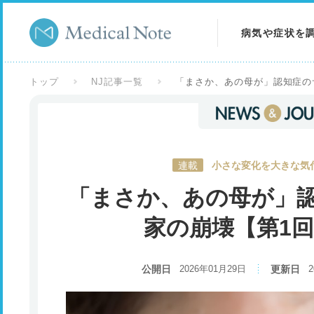
病気や症状を
病気を調べる
トップ
NJ記事一覧
「まさか、あの母が」認知症の
症状を調べる
検査を調べる
連載
小さな変化を大きな気付
「まさか、あの母が」
家の崩壊【第1
公開日
2026年01月29日
更新日