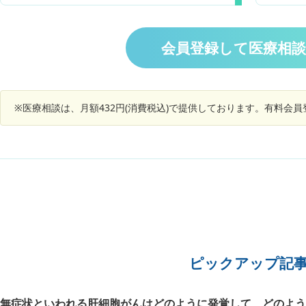
よりター
診察してもらったところ、触診及びUSで甲状腺右
現在は胎
葉に結節状の腫瘍が確認され、現在生検結果待ち
肺を圧迫
です。悪性リンパ腫の可能性が高いとのことで
は心臓が
会員登録して医療相
す。もし、悪性リンパ腫と特定された場合、化学
できない
療法・放射線治療など行うと思いますが、治療方
き、この
法が心配な場合セカンドオピニオンを受けるタイ
になりた
ミングはいつがいいでしょか？
てくださ
※医療相談は、月額432円(消費税込)で提供しております。有料会
ピックアップ記
無症状といわれる肝細胞がんはどのように発覚して、どのよう