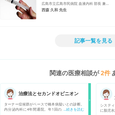
広島市立広島市民病院 血液内科 部長 兼...
西森 久和 先生
記事一覧を見る
関連の医療相談が
2
件
治療法とセカンドオピニオン
ターナー症候群がベースで橋本病疑いとの診断。
システィ
内分泌内科に4年間通院。年1回の経過観察でし
に胎児水
た。最近2〜3ヶ月前から首の腫れが著明になり、