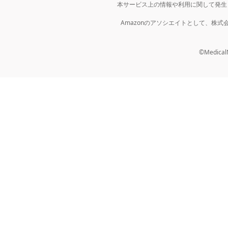
本サービス上の情報や利用に関して発生
Amazonのアソシエイトとして、株
©MedicalNo