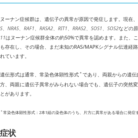
ヌーナン症候群は、遺伝子の異常が原因で発症します。現在、
S、NRAS、RAF1、RASA2、RIT1、RRAS2、SOS1、SOS2
などの
11
はヌーナン症候群全体の約50%で異常を認めます。また、
も存在し、その場合、まだ未知のRAS/MAPKシグナル伝達
れています。
＊
遺伝形式は通常、常染色体顕性形式
であり、両親からの遺伝
方、両親に遺伝子異常がみられない場合でも、遺伝子の突然変
とがあります。
＊
常染色体顕性形式：2本1組の染色体のうち、片方に異常がある場合に発症
症状