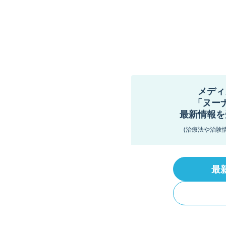
メディ
「ヌー
最新情報を
(治療法や治験
最