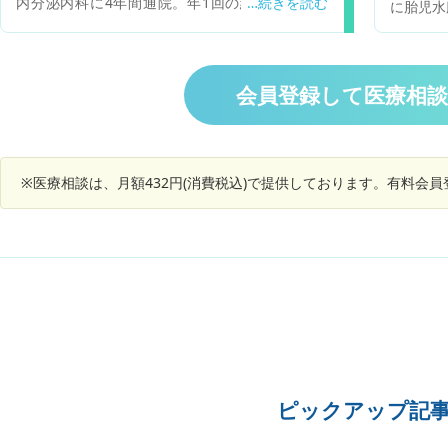
内分泌内科に4年間通院。年1回の経過観察でし
に胎児水
た。最近2〜3ヶ月前から首の腫れが著明になり、
よりター
診察してもらったところ、触診及びUSで甲状腺右
現在は胎
葉に結節状の腫瘍が確認され、現在生検結果待ち
肺を圧迫
です。悪性リンパ腫の可能性が高いとのことで
は心臓が
会員登録して医療相
す。もし、悪性リンパ腫と特定された場合、化学
できない
療法・放射線治療など行うと思いますが、治療方
き、この
法が心配な場合セカンドオピニオンを受けるタイ
になりた
ミングはいつがいいでしょか？
てくださ
※医療相談は、月額432円(消費税込)で提供しております。有料会
ピックアップ記