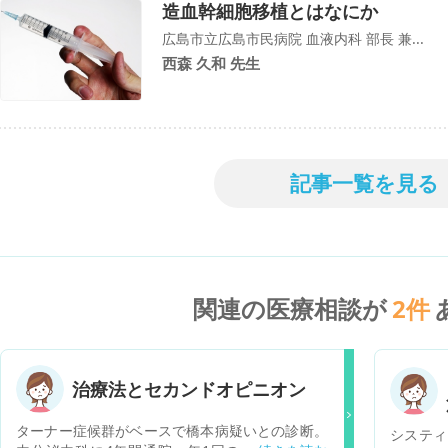
造血幹細胞移植とはなにか
広島市立広島市民病院 血液内科 部長 兼...
西森 久和 先生
記事一覧を見る
関連の医療相談が
2
件
治療法とセカンドオピニオン
ターナー症候群がベースで橋本病疑いとの診断。
システィ