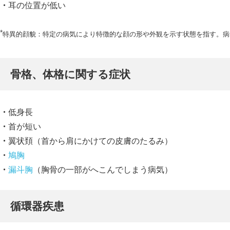
耳の位置が低い
*
特異的顔貌：特定の病気により特徴的な顔の形や外観を示す状態を指す。病
骨格、体格に関する症状
低身長
首が短い
翼状頚（首から肩にかけての皮膚のたるみ）
鳩胸
漏斗胸
（胸骨の一部がへこんでしまう病気）
循環器疾患