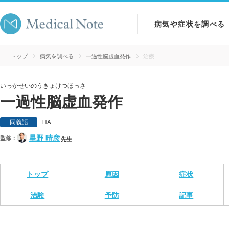
病気や症状を調べる
病気を調べる
トップ
病気を調べる
一過性脳虚血発作
治療
症状を調べる
いっかせいのうきょけつほっさ
一過性脳虚血発作
検査を調べる
同義語
TIA
星野 晴彦
監修：
先生
トップ
原因
症状
治験
予防
記事