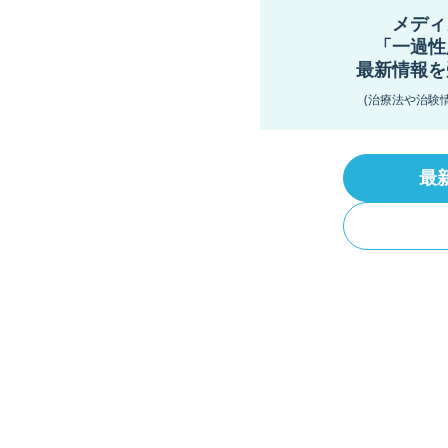
メディ
「一過性
最新情報を
(治療法や治験
最