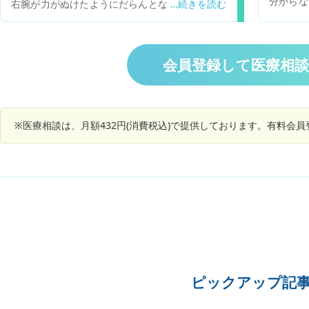
分からな
右腕が力がぬけたようにだらんとなった。すぐに
ではないかと心配
腕がもどったが びっくりしてしまった。初めてな
も変な症
りましたその時血圧166/99だった。血圧が普段は
けた方が
120/75ぐらいで たまに140/90台になります。
で必要な
時々偏頭痛だったり頭痛だったりあります。 両親
会員登録して医療相
が脳梗塞をやっているのでとても怖いです。50歳
での脳ドックなどやったことないですが。脳梗塞
か脳卒中とか疑いってあるんでしょうか？やはり
病院で1度見てもらうべきなんでしょうか？
※医療相談は、月額432円(消費税込)で提供しております。有料会
ピックアップ記