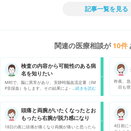
記事一覧を見る
関連の医療相談が
10
件
検査の内容から可能性のある病
名を知りたい
昨夜、急
MRIで、脳に異常があり、安静時脳血流定量（IM
目も痙
P非採血）をします。その結果によっては、造影C
痺れた。
T頭部CTA.CTPをすることになるそうです。これ
気あり、
らの検査をするというのは、どういう病気が予想
ている。
されるのでしょうか？宜しくお願い致します。
頭痛と両腕がいたくなったとお
嘔吐があ
もったら右腕が脱力感になり
4日前に
18日の夜に頭痛が痛くなり両腕が痛いと思ったら