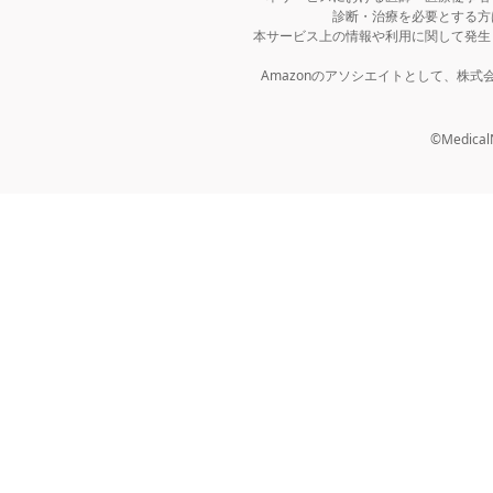
診断・治療を必要とする方
本サービス上の情報や利用に関して発生
Amazonのアソシエイトとして、株
©MedicalNo