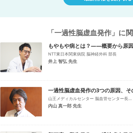
「一過性脳虚血発作」に
もやもや病とは？――概要から原
NTT東日本関東病院 脳神経外科 部長
井上 智弘 先生
一過性脳虚血発作の3つの原因、そ
山王メディカルセンター 脳血管センター長...
内山 真一郎 先生