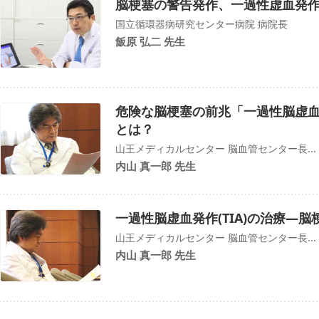
脳梗塞の警告発作、一過性虚血発作
国立循環器病研究センター病院 病院長
飯原 弘二 先生
危険な脳梗塞の前兆「一過性脳虚血
とは？
山王メディカルセンター 脳血管センター長...
内山 真一郎 先生
一過性脳虚血発作(TIA)の治療―
山王メディカルセンター 脳血管センター長...
内山 真一郎 先生