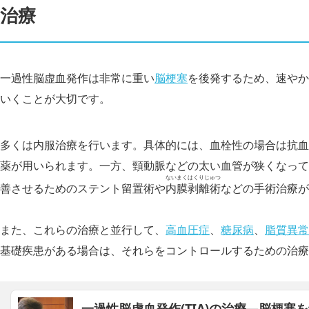
治療
一過性脳虚血発作は非常に重い
脳梗塞
を後発するため、速やか
いくことが大切です。
多くは内服治療を行います。具体的には、血栓性の場合は抗血
薬が用いられます。一方、頸動脈などの太い血管が狭くなって
ないまくはくりじゅつ
善させるためのステント留置術や
内膜剥離術
などの手術治療が
また、これらの治療と並行して、
高血圧症
、
糖尿病
、
脂質異常
基礎疾患がある場合は、それらをコントロールするための治療
一過性脳虚血発作(TIA)の治療―脳梗塞